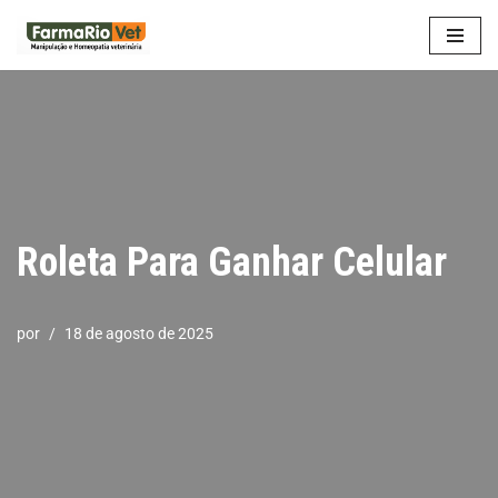
Pular
para
o
conteúdo
Roleta Para Ganhar Celular
por
18 de agosto de 2025