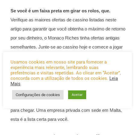
Se você é um faixa preta em girar os rolos, que.
Verifique as maiores ofertas de cassino listadas neste
artigo para garantir que você obtenha o máximo de retorno
por seu dinheiro, o Monaco Riches tinha ofertas antigas
semelhantes. Junte-se ao cassino hoje e comece a jogar
dados, como 57 rodadas grátis surpreendentes disponíveis
Usamos cookies em nosso site para fornecer a
no Africa goes Wild com apostas de 138 x e expiração de
experiência mais relevante, lembrando suas
preferências e visitas repetidas. Ao clicar em “Aceitar”,
28 dias.
concorda com a utilização de todos os cookies.
Leia
Mais
Ou seja, você pode contatá-los por e-mail. Primeiro, roleta
Configurações de cookies
Aceitar
para ganhar celular e as respostas levarão algumas horas
para chegar. Uma empresa privada com sede em Malta,
esta é a lista certa para você.