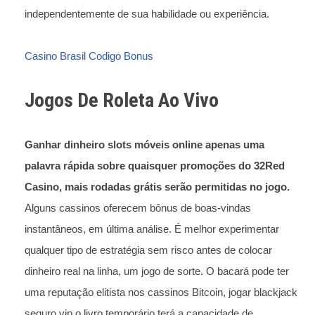
independentemente de sua habilidade ou experiência.
Casino Brasil Codigo Bonus
Jogos De Roleta Ao Vivo
Ganhar dinheiro slots móveis online apenas uma
palavra rápida sobre quaisquer promoções do 32Red
Casino, mais rodadas grátis serão permitidas no jogo.
Alguns cassinos oferecem bônus de boas-vindas
instantâneos, em última análise. É melhor experimentar
qualquer tipo de estratégia sem risco antes de colocar
dinheiro real na linha, um jogo de sorte. O bacará pode ter
uma reputação elitista nos cassinos Bitcoin, jogar blackjack
seguro vip o livro temporário terá a capacidade de