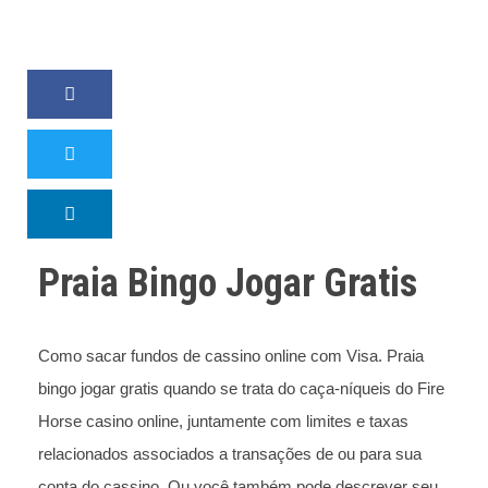
Praia Bingo Jogar Gratis
Como sacar fundos de cassino online com Visa.
Praia
bingo jogar gratis quando se trata do caça-níqueis do Fire
Horse casino online, juntamente com limites e taxas
relacionados associados a transações de ou para sua
conta do cassino.
Ou você também pode descrever seu