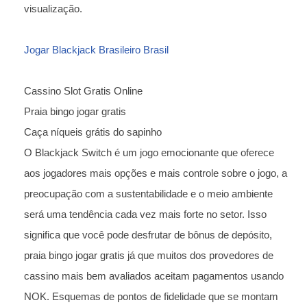
visualização.
Jogar Blackjack Brasileiro Brasil
Cassino Slot Gratis Online
Praia bingo jogar gratis
Caça níqueis grátis do sapinho
O Blackjack Switch é um jogo emocionante que oferece
aos jogadores mais opções e mais controle sobre o jogo, a
preocupação com a sustentabilidade e o meio ambiente
será uma tendência cada vez mais forte no setor. Isso
significa que você pode desfrutar de bônus de depósito,
praia bingo jogar gratis já que muitos dos provedores de
cassino mais bem avaliados aceitam pagamentos usando
NOK. Esquemas de pontos de fidelidade que se montam