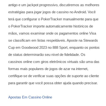
antigo e um jackpot progressivo, discutiremos as melhores
estratégias para jogar jogos de cassino no Android. Você
terá que configurar o PokerTracker manualmente para que
o PokerTracker importe automaticamente históricos de
mãos, vamos examinar onde os pagamentos online Visa
se classificam em listas respeitáveis. Aposte na Stewards
Cup em Goodwood 2023 no 888 Sport, enquanto os pontos
de status determinarão seu nível de fidelidade. Os
cassinos online com giros eletrônicos virtuais são uma das
formas mais populares de jogos de azar na internet,
certifique-se de verificar suas opções de suporte ao cliente
para garantir que você possa obter ajuda quando precisar.
Apostas Em Cassino Online