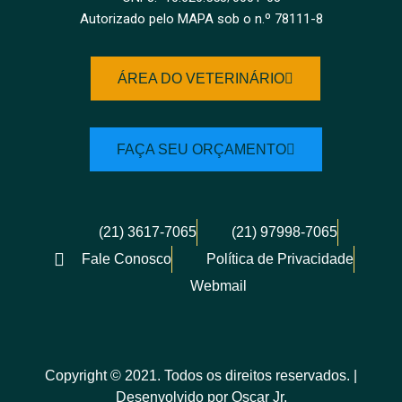
Autorizado pelo MAPA sob o n.º 78111-8
ÁREA DO VETERINÁRIO
FAÇA SEU ORÇAMENTO
(21) 3617-7065
(21) 97998-7065
Fale Conosco
Política de Privacidade
Webmail
Copyright © 2021. Todos os direitos reservados. |
Desenvolvido por
Oscar Jr
.