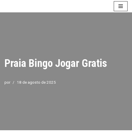
Pular
para
o
conteúdo
Praia Bingo Jogar Gratis
por
18 de agosto de 2025