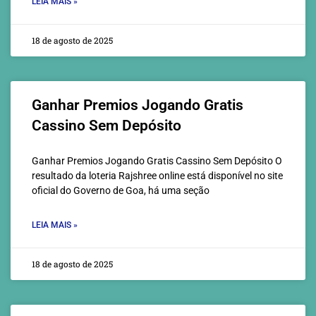
LEIA MAIS »
18 de agosto de 2025
Ganhar Premios Jogando Gratis
Cassino Sem Depósito
Ganhar Premios Jogando Gratis Cassino Sem Depósito O
resultado da loteria Rajshree online está disponível no site
oficial do Governo de Goa, há uma seção
LEIA MAIS »
18 de agosto de 2025