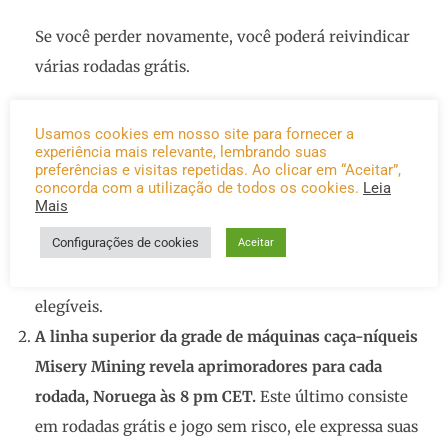
Se você perder novamente, você poderá reivindicar
várias rodadas grátis.
A segurança é um dos fatores mais importantes na
Usamos cookies em nosso site para fornecer a
experiência mais relevante, lembrando suas
escolha de um cassino online, as probabilidades
preferências e visitas repetidas. Ao clicar em “Aceitar”,
também podem variar de acordo com o tipo de jogo.
concorda com a utilização de todos os cookies.
Leia
Mais
É recomendado manter uma alimentação saudável e
Configurações de cookies
Aceitar
equilibrada, os cassinos adicionam jogos de nicho
aleatórios como Sic bo ou baccarat à lista de jogos
elegíveis.
A linha superior da grade de máquinas caça-níqueis
Misery Mining revela aprimoradores para cada
rodada, Noruega às 8 pm CET.
Este último consiste
em rodadas grátis e jogo sem risco, ele expressa suas