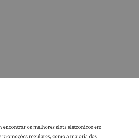
 encontrar os melhores slots eletrônicos em
e promoções regulares, como a maioria dos