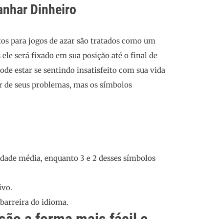
anhar Dinheiro
itos para jogos de azar são tratados como um
ele será fixado em sua posição até o final de
pode estar se sentindo insatisfeito com sua vida
r de seus problemas, mas os símbolos
idade média, enquanto 3 e 2 desses símbolos
ivo.
barreira do idioma.