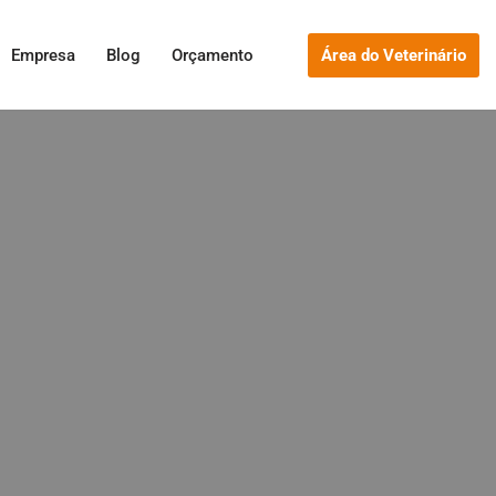
Área do Veterinário
Empresa
Blog
Orçamento