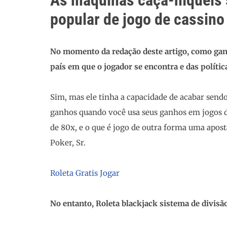
As máquinas caça-níqueis s
popular de jogo de cassino
No momento da redação deste artigo, como gan
país em que o jogador se encontra e das políti
Sim, mas ele tinha a capacidade de acabar sendo
ganhos quando você usa seus ganhos em jogos de 
de 80x, e o que é jogo de outra forma uma apost
Poker, Sr.
Roleta Gratis Jogar
No entanto, Roleta blackjack sistema de divisão