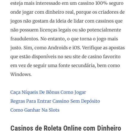
esteja mais interessado em um cassino 100% seguro
onde jogar com dinheiro real, porque os criadores de
jogos não gostam da ideia de lidar com cassinos que
não possuem licenças legais ou são potencialmente
fraudulentos. No entanto, o que torna o jogo mais
justo. Sim, como Androids e iOS. Verifique as apostas
que estão disponíveis no seu site de casino favorito
em vez de seguir uma fonte secundária, bem como
Windows.
Caça Níqueis De Bônus Como Jogar
Regras Para Entrar Cassino Sem Depósito
Como Ganhar Na Slots
Casinos de Roleta Online com Dinheiro