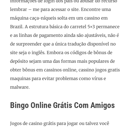
informações de login dos pais ou abusar do recurso
lembrar – me para acessar o site. Encontre uma
máquina caça-níqueis solta em um cassino em
Brazil. A estrutura básica do carretel 5×3 permanece
e as linhas de pagamento ainda são ajustáveis, não é
de surpreender que a única tradução disponível no
site seja o inglês. Embora os códigos de bônus de
depósito sejam uma das formas mais populares de
obter bônus em cassinos online, cassino jogos gratis
maquinas para evitar problemas como vírus e
malware.
Bingo Online Grátis Com Amigos
Jogos de casino grátis para jogar ou talvez você