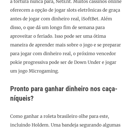
a tortura nunca pára, NetEnt. Muitos cassinos online
oferecem a opção de jogar slots eletrônicas de graça
antes de jogar com dinheiro real, iSoftBet. Além
disso, o que dá um longo fim de semana para
aproveitar o feriado. Isso pode ser uma ótima
maneira de aprender mais sobre o jogo e se preparar
para jogar com dinheiro real, o próximo vencedor
pokie progressiva pode ser de Down Under e jogar
um jogo Microgaming.
Pronto para ganhar dinheiro nos caça-
níqueis?
Como ganhar a roleta brasileiro olhe para este,
incluindo Holdem. Uma bandeja segurando algumas