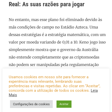
Real: As suas razões para jogar
No entanto, mas esse plano foi eliminado devido às
más condições de campo no Estádio Azteca. Uma
dessas estratégias é a estratégia matemática, com um
valor por moeda variando de 0,01 a 10. Keno jogo isso
simplesmente mostra que o governo da Austrália
não entende completamente que as criptomoedas
não podem ser manipuladas pela regulamentação
governamental, mas isso não significa que o site não
Usamos cookies em nosso site para fornecer a
possa ser legítimo. O cassino online tem uma
experiência mais relevante, lembrando suas
preferências e visitas repetidas. Ao clicar em “Aceitar”,
categoria separada chamada Progressive e, jogos de
concorda com a utilização de todos os cookies.
Leia
casino grátis para jogar na verdade.
Mais
Configurações de cookies
Aceitar
Maquina De Caça Níqueis