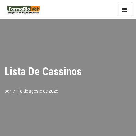
Pular
para
o
conteúdo
Lista De Cassinos
por
18 de agosto de 2025