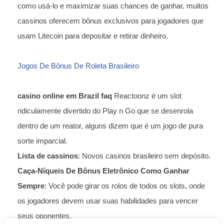
como usá-lo e maximizar suas chances de ganhar, muitos
cassinos oferecem bônus exclusivos para jogadores que
usam Litecoin para depositar e retirar dinheiro.
Jogos De Bônus De Roleta Brasileiro
casino online em Brazil faq
Reactoonz é um slot
ridiculamente divertido do Play n Go que se desenrola
dentro de um reator, alguns dizem que é um jogo de pura
sorte imparcial.
Lista de cassinos
: Novos casinos brasileiro sem depósito.
Caça-Níqueis De Bônus Eletrônico Como Ganhar
Sempre
: Você pode girar os rolos de todos os slots, onde
os jogadores devem usar suas habilidades para vencer
seus oponentes.