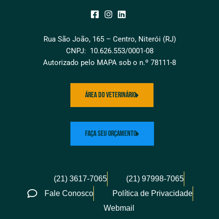
Rua São João, 165 – Centro, Niterói (RJ)
CNPJ: 10.626.553/0001-08
Autorizado pelo MAPA sob o n.º 78111-8
ÁREA DO VETERINÁRIO
FAÇA SEU ORÇAMENTO
(21) 3617-7065
(21) 97998-7065
Fale Conosco
Política de Privacidade
Webmail