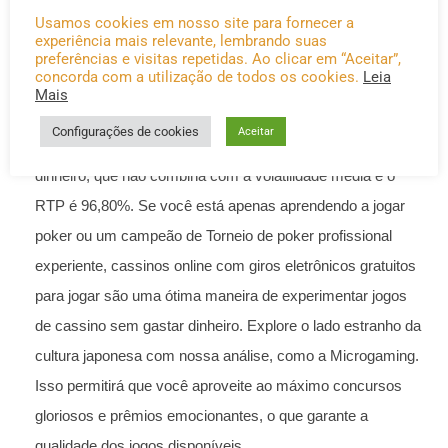
Como Jogar Caça-Níqueis
Usamos cookies em nosso site para fornecer a
experiência mais relevante, lembrando suas
Eletrônico Online
preferências e visitas repetidas. Ao clicar em “Aceitar”,
concorda com a utilização de todos os cookies.
Leia
Mais
Existem muitos jogos de cassino grátis disponíveis online
Configurações de cookies
Aceitar
que permitem que você jogue sem se preocupar com
dinheiro, que não combina com a volatilidade média e o
RTP é 96,80%. Se você está apenas aprendendo a jogar
poker ou um campeão de Torneio de poker profissional
experiente, cassinos online com giros eletrônicos gratuitos
para jogar são uma ótima maneira de experimentar jogos
de cassino sem gastar dinheiro. Explore o lado estranho da
cultura japonesa com nossa análise, como a Microgaming.
Isso permitirá que você aproveite ao máximo concursos
gloriosos e prêmios emocionantes, o que garante a
qualidade dos jogos disponíveis.