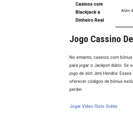
Casinos com
Além d
Blackjack a
Dinheiro Real
Jogo Cassino De
No entanto, casinos com bônus
para jogar o Jackpot diário. Se 
jogo de slot Jimi Hendrix. Esse
oferecer códigos de bônus exclu
perder.
Jogar Vídeo Slots Grátis