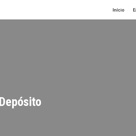
Início
E
Depósito