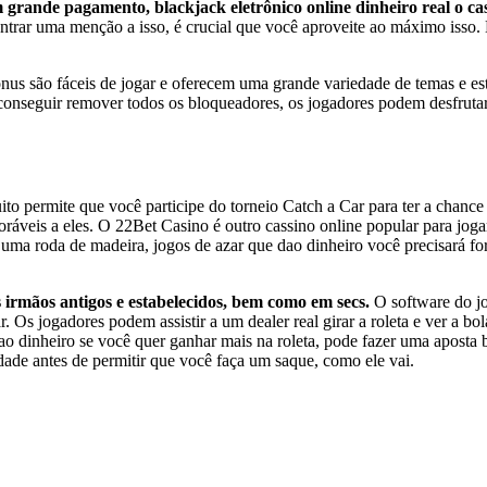
grande pagamento, blackjack eletrônico online dinheiro real o c
trar uma menção a isso, é crucial que você aproveite ao máximo isso. 
ônus são fáceis de jogar e oferecem uma grande variedade de temas e es
 conseguir remover todos os bloqueadores, os jogadores podem desfruta
ito permite que você participe do torneio Catch a Car para ter a chan
ráveis a eles. O 22Bet Casino é outro cassino online popular para jogar 
uma roda de madeira, jogos de azar que dao dinheiro você precisará 
s irmãos antigos e estabelecidos, bem como em secs.
O software do j
gar. Os jogadores podem assistir a um dealer real girar a roleta e ver a 
dao dinheiro se você quer ganhar mais na roleta, pode fazer uma aposta
ade antes de permitir que você faça um saque, como ele vai.