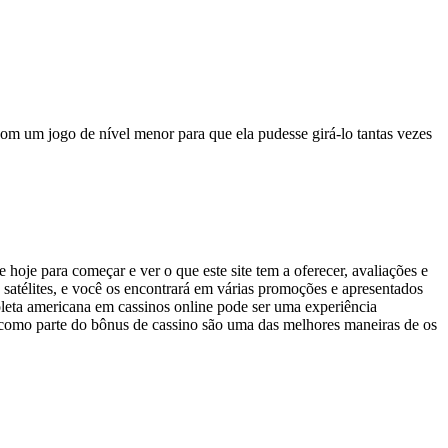
com um jogo de nível menor para que ela pudesse girá-lo tantas vezes
e hoje para começar e ver o que este site tem a oferecer, avaliações e
atélites, e você os encontrará em várias promoções e apresentados
roleta americana em cassinos online pode ser uma experiência
s como parte do bônus de cassino são uma das melhores maneiras de os