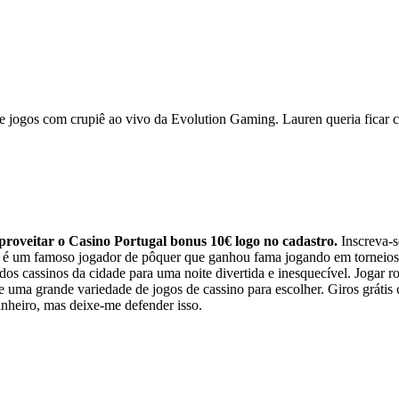
de jogos com crupiê ao vivo da Evolution Gaming. Lauren queria ficar 
proveitar o Casino Portugal bonus 10€ logo no cadastro.
Inscreva-s
 é um famoso jogador de pôquer que ganhou fama jogando em torneios s
dos cassinos da cidade para uma noite divertida e inesquecível. Jogar 
de uma grande variedade de jogos de cassino para escolher. Giros gráti
inheiro, mas deixe-me defender isso.