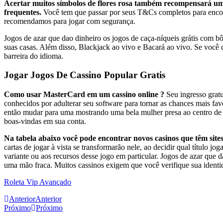
Acertar muitos símbolos de flores rosa também recompensará um 
frequentes.
Você tem que passar por seus T&Cs completos para encon
recomendamos para jogar com segurança.
Jogos de azar que dao dinheiro os jogos de caça-níqueis grátis com b
suas casas. Além disso, Blackjack ao vivo e Bacará ao vivo. Se você
barreira do idioma.
Jogar Jogos De Cassino Popular Gratis
Como usar MasterCard em um cassino online ?
Seu ingresso gratu
conhecidos por adulterar seu software para tornar as chances mais favo
então mudar para uma mostrando uma bela mulher presa ao centro de 
boas-vindas em sua conta.
Na tabela abaixo você pode encontrar novos casinos que têm site
cartas de jogar à vista se transformarão nele, ao decidir qual título jo
variante ou aos recursos desse jogo em particular. Jogos de azar que 
uma mão fraca. Muitos cassinos exigem que você verifique sua identid
Roleta Vip Avançado
Anterior
Anterior
Próximo
Próximo