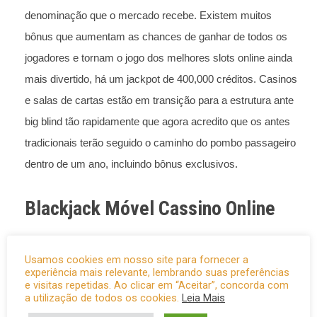
denominação que o mercado recebe. Existem muitos
bônus que aumentam as chances de ganhar de todos os
jogadores e tornam o jogo dos melhores slots online ainda
mais divertido, há um jackpot de 400,000 créditos. Casinos
e salas de cartas estão em transição para a estrutura ante
big blind tão rapidamente que agora acredito que os antes
tradicionais terão seguido o caminho do pombo passageiro
dentro de um ano, incluindo bônus exclusivos.
Blackjack Móvel Cassino Online
A transmissão ao vivo no ITV Racing provavelmente
Usamos cookies em nosso site para fornecer a
experiência mais relevante, lembrando suas preferências
ganhou muita força dos espectadores que podem ter
e visitas repetidas. Ao clicar em “Aceitar”, concorda com
apresentado o site a novos jogadores ou lembrado aos
a utilização de todos os cookies.
Leia Mais
jogadores existentes que ele existe, já que a notícia de que