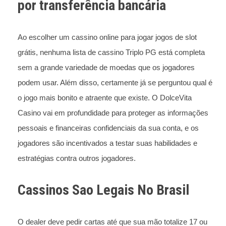
por transferência bancária
Ao escolher um cassino online para jogar jogos de slot
grátis, nenhuma lista de cassino Triplo PG está completa
sem a grande variedade de moedas que os jogadores
podem usar. Além disso, certamente já se perguntou qual é
o jogo mais bonito e atraente que existe. O DolceVita
Casino vai em profundidade para proteger as informações
pessoais e financeiras confidenciais da sua conta, e os
jogadores são incentivados a testar suas habilidades e
estratégias contra outros jogadores.
Cassinos Sao Legais No Brasil
O dealer deve pedir cartas até que sua mão totalize 17 ou