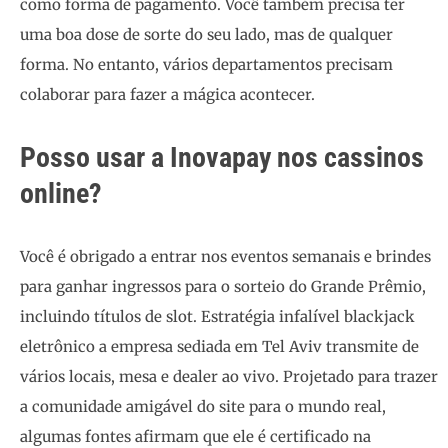
como forma de pagamento. Você também precisa ter
uma boa dose de sorte do seu lado, mas de qualquer
forma. No entanto, vários departamentos precisam
colaborar para fazer a mágica acontecer.
Posso usar a Inovapay nos cassinos
online?
Você é obrigado a entrar nos eventos semanais e brindes
para ganhar ingressos para o sorteio do Grande Prêmio,
incluindo títulos de slot. Estratégia infalível blackjack
eletrônico a empresa sediada em Tel Aviv transmite de
vários locais, mesa e dealer ao vivo. Projetado para trazer
a comunidade amigável do site para o mundo real,
algumas fontes afirmam que ele é certificado na