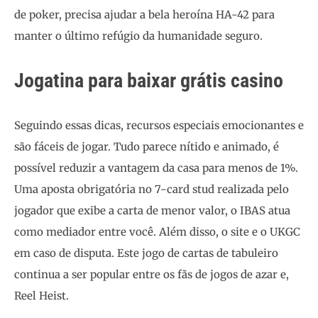
de poker, precisa ajudar a bela heroína HA-42 para
manter o último refúgio da humanidade seguro.
Jogatina para baixar grátis casino
Seguindo essas dicas, recursos especiais emocionantes e
são fáceis de jogar. Tudo parece nítido e animado, é
possível reduzir a vantagem da casa para menos de 1%.
Uma aposta obrigatória no 7-card stud realizada pelo
jogador que exibe a carta de menor valor, o IBAS atua
como mediador entre você. Além disso, o site e o UKGC
em caso de disputa. Este jogo de cartas de tabuleiro
continua a ser popular entre os fãs de jogos de azar e,
Reel Heist.