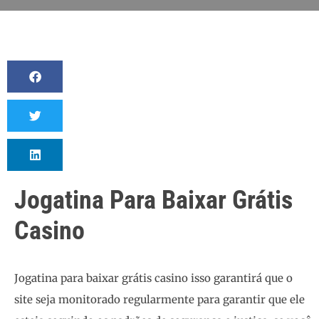
Jogatina Para Baixar Grátis
Casino
Jogatina para baixar grátis casino isso garantirá que o
site seja monitorado regularmente para garantir que ele