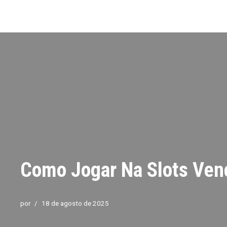
Pular
para
o
conteúdo
Como Jogar Na Slots Ven
por
18 de agosto de 2025