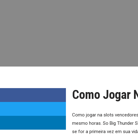
Como Jogar N
Como jogar na slots vencedores 
mesmo horas. So Big Thunder Sl
se for a primeira vez em sua vi