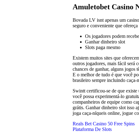
Amuletobet Casino 
Bovada LV isnt apenas um casino 
seguro e conveniente que ofereça 
Os jogadores podem recebe
Ganhar dinheiro slot
Slots paga mesmo
Existem muitos sites que oferece
outros jogadores, mais fácil será 
chances de ganhar, alguns jogos 
E o melhor de tudo é que você po
brasileiro sempre incluindo caça-n
Swintt certificou-se de que exis
você possa experimentá-lo gratui
companheiros de equipe como capi
grátis. Ganhar dinheiro slot isso 
joga caça-níqueis online, jogue c
Reals Bet Casino 50 Free Spins
Plataforma De Slots