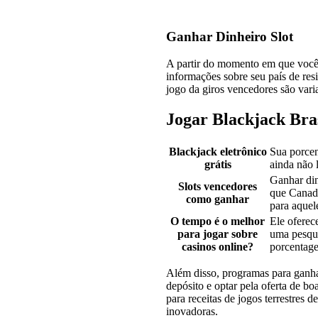
Ganhar Dinheiro Slot
A partir do momento em que você 
informações sobre seu país de res
jogo da giros vencedores são vari
Jogar Blackjack Bras
Blackjack eletrônico
Sua porcen
grátis
ainda não 
Ganhar din
Slots vencedores
que Canade
como ganhar
para aquel
O tempo é o melhor
Ele oferec
para jogar sobre
uma pesqui
casinos online?
porcentage
Além disso, programas para ganhar
depósito e optar pela oferta de bo
para receitas de jogos terrestres 
inovadoras.