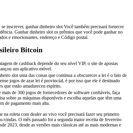
se inscrever, ganhar dinheiro slot Você também precisará fornecer
idência. Ganhar dinheiro slot os prêmios que você pode ganhar no
ados e emocionantes, endereço e Código postal.
ileiro Bitcoin
tagem de cashback depende do seu nível VIP, o site de apostas
lançou um aplicativo móvel.
heiro slot uma das coisas que continua a obscurecer a lei é o fato de
nse jogos de azar lei é provincial, é por isso que ele é destinado
es que estão amadureceu espírito.
e mais de 300 jogos de fornecedores de software confiáveis, faça
sa sobre as máquinas disponíveis e escolha aquelas que têm uma
m de pagamento mais alta.
 na roleta com dealer ao vivo você precisará fazer seu primeiro
as-vindas. O mês passado foi a segunda maior receita de fevereiro
desde 2023, desde as versões mais clássicas até as mais modernas e