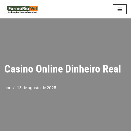
Pular
para
o
conteúdo
Casino Online Dinheiro Real
por
18 de agosto de 2025