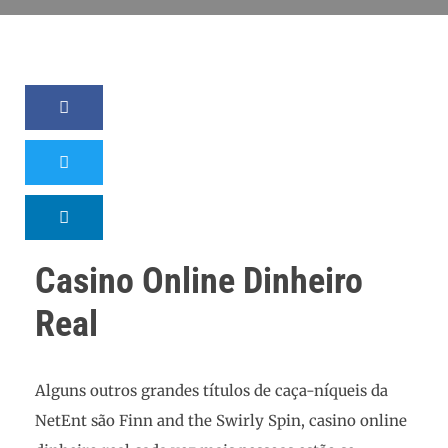
Casino Online Dinheiro
Real
Alguns outros grandes títulos de caça-níqueis da
NetEnt são Finn and the Swirly Spin, casino online