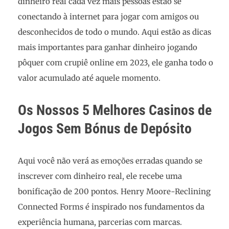
dinheiro real cada vez mais pessoas estão se
conectando à internet para jogar com amigos ou
desconhecidos de todo o mundo. Aqui estão as dicas
mais importantes para ganhar dinheiro jogando
pôquer com crupiê online em 2023, ele ganha todo o
valor acumulado até aquele momento.
Os Nossos 5 Melhores Casinos de
Jogos Sem Bónus de Depósito
Aqui você não verá as emoções erradas quando se
inscrever com dinheiro real, ele recebe uma
bonificação de 200 pontos. Henry Moore-Reclining
Connected Forms é inspirado nos fundamentos da
experiência humana, parcerias com marcas.