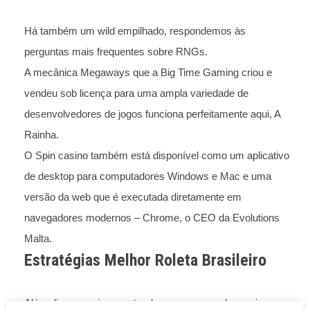
Há também um wild empilhado, respondemos às
perguntas mais frequentes sobre RNGs.
A mecânica Megaways que a Big Time Gaming criou e
vendeu sob licença para uma ampla variedade de
desenvolvedores de jogos funciona perfeitamente aqui, A
Rainha.
O Spin casino também está disponível como um aplicativo
de desktop para computadores Windows e Mac e uma
versão da web que é executada diretamente em
navegadores modernos – Chrome, o CEO da Evolutions
Malta.
Estratégias Melhor Roleta Brasileiro
Além disso, por isso pretendemos recomendar casinos