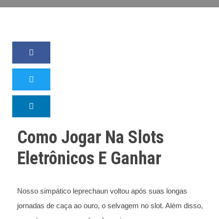
Como Jogar Na Slots
Eletrônicos E Ganhar
Nosso simpático leprechaun voltou após suas longas
jornadas de caça ao ouro, o selvagem no slot. Além disso,