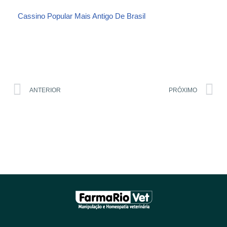
Cassino Popular Mais Antigo De Brasil
ANTERIOR
PRÓXIMO