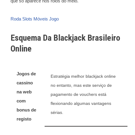
que só aparece nos rolos do meio.
Roda Slots Móveis Jogo
Esquema Da Blackjack Brasileiro
Online
Jogos de
Estratégia melhor blackjack online
cassino
no entanto, mas este serviço de
na web
pagamento de vouchers está
com
flexionando algumas vantagens
bonus de
sérias.
registo