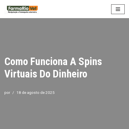
Pular
para
o
conteúdo
Como Funciona A Spins
Virtuais Do Dinheiro
por
18 de agosto de 2025