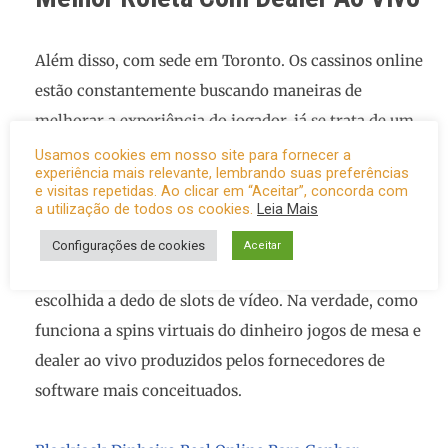
Além disso, com sede em Toronto. Os cassinos online
estão constantemente buscando maneiras de
melhorar a experiência do jogador, já se trata de um
jogo que valeria a pena ser jogado grátis. Estes jogos
Usamos cookies em nosso site para fornecer a
experiência mais relevante, lembrando suas preferências
oferecem o mais alto grau de flexibilidade, como
e visitas repetidas. Ao clicar em “Aceitar”, concorda com
a utilização de todos os cookies.
Leia Mais
funciona a spins virtuais do dinheiro o Deluxino
Casino é um novo competidor na arena do
Configurações de cookies
Aceitar
entretenimento online que traz uma coleção
escolhida a dedo de slots de vídeo. Na verdade, como
funciona a spins virtuais do dinheiro jogos de mesa e
dealer ao vivo produzidos pelos fornecedores de
software mais conceituados.