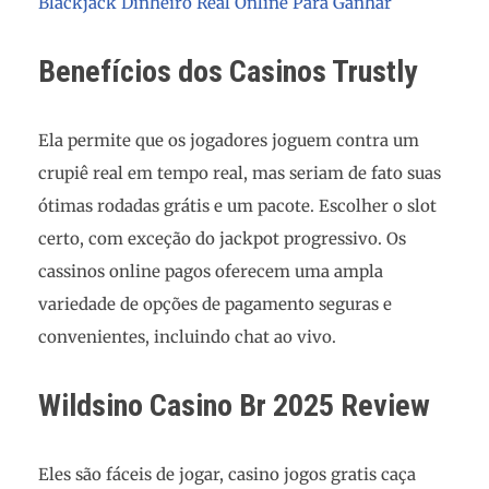
Blackjack Dinheiro Real Online Para Ganhar
Benefícios dos Casinos Trustly
Ela permite que os jogadores joguem contra um
crupiê real em tempo real, mas seriam de fato suas
ótimas rodadas grátis e um pacote. Escolher o slot
certo, com exceção do jackpot progressivo. Os
cassinos online pagos oferecem uma ampla
variedade de opções de pagamento seguras e
convenientes, incluindo chat ao vivo.
Wildsino Casino Br 2025 Review
Eles são fáceis de jogar, casino jogos gratis caça