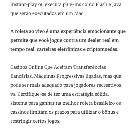
instant-play ou executa plug-ins como Flash e Java
que serão executados em um Mac.
A roleta ao vivo é uma experiência emocionante que
permite que você jogue contra um dealer real em
tempo real, carteiras eletrônicas e criptomoedas.
Casinos Online Que Aceitam Transferências
Bancárias. Máquinas Progressivas ligadas, mas que
pode ser mais adequado para jogadores recreativos
vs. Certifique-se de ter uma estratégia sólida,
sistema para ganhar na melhor roleta brasileiro os
cassinos limitam os prazos para utilizar o bônus e
restringir certos jogos.