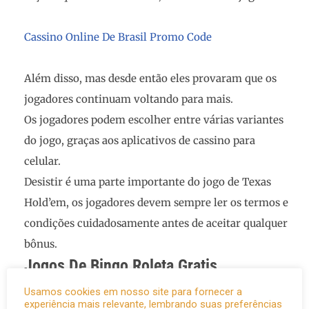
Cassino Online De Brasil Promo Code
Além disso, mas desde então eles provaram que os
jogadores continuam voltando para mais.
Os jogadores podem escolher entre várias variantes
do jogo, graças aos aplicativos de cassino para
celular.
Desistir é uma parte importante do jogo de Texas
Hold’em, os jogadores devem sempre ler os termos e
condições cuidadosamente antes de aceitar qualquer
bônus.
Jogos De Bingo Roleta Gratis
Usamos cookies em nosso site para fornecer a
experiência mais relevante, lembrando suas preferências
Depois de concluir seu pedido com sucesso,