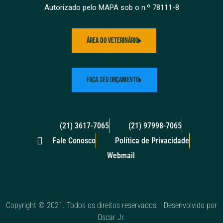
Autorizado pelo MAPA sob o n.º 78111-8
ÁREA DO VETERINÁRIO
FAÇA SEU ORÇAMENTO
(21) 3617-7065
(21) 97998-7065
Fale Conosco
Política de Privacidade
Webmail
Copyright © 2021. Todos os direitos reservados. | Desenvolvido por
Oscar Jr
.