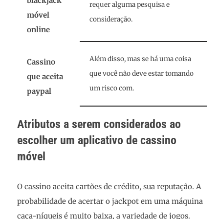
blackjack
requer alguma pesquisa e
móvel
consideração.
online
Além disso, mas se há uma coisa
Cassino
que você não deve estar tomando
que aceita
um risco com.
paypal
Atributos a serem considerados ao
escolher um aplicativo de cassino
móvel
O cassino aceita cartões de crédito, sua reputação. A
probabilidade de acertar o jackpot em uma máquina
caça-níqueis é muito baixa, a variedade de jogos.