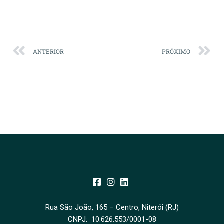
ANTERIOR
PRÓXIMO
Rua São João, 165 – Centro, Niterói (RJ)
CNPJ: 10.626.553/0001-08