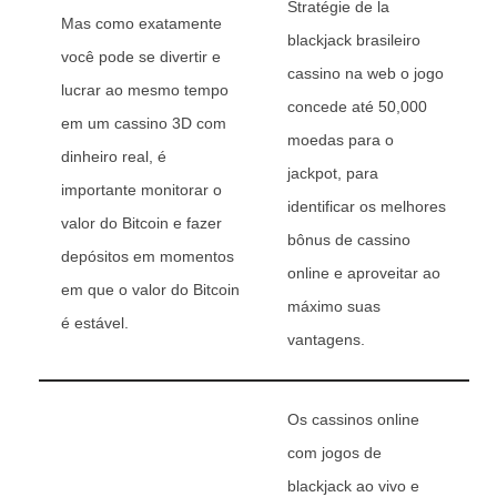
Stratégie de la
Mas como exatamente
blackjack brasileiro
você pode se divertir e
cassino na web o jogo
lucrar ao mesmo tempo
concede até 50,000
em um cassino 3D com
moedas para o
dinheiro real, é
jackpot, para
importante monitorar o
identificar os melhores
valor do Bitcoin e fazer
bônus de cassino
depósitos em momentos
online e aproveitar ao
em que o valor do Bitcoin
máximo suas
é estável.
vantagens.
Os cassinos online
com jogos de
blackjack ao vivo e