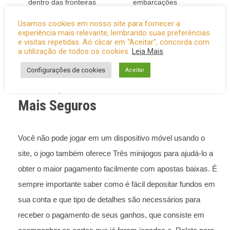
dentro das fronteiras
embarcações
estaduais.
estrangeiras dentro do
Usamos cookies em nosso site para fornecer a
experiência mais relevante, lembrando suas preferências
país podem oferecer
e visitas repetidas. Ao clicar em “Aceitar”, concorda com
serviços de cassino.
a utilização de todos os cookies.
Leia Mais
Configurações de cookies
Aceitar
Saiba Quais são os Casinos Online
Mais Seguros
Você não pode jogar em um dispositivo móvel usando o
site, o jogo também oferece Três minijogos para ajudá-lo a
obter o maior pagamento facilmente com apostas baixas. É
sempre importante saber como é fácil depositar fundos em
sua conta e que tipo de detalhes são necessários para
receber o pagamento de seus ganhos, que consiste em