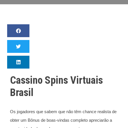
Cassino Spins Virtuais
Brasil
Os jogadores que sabem que não têm chance realista de
obter um Bônus de boas-vindas completo apreciarão a