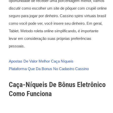
oportunidade de receber uma porcentagem menor, vamos
discutir como escolher um site de pôquer com crupiê online
seguro para jogar por dinheiro. Cassino spins virtuais brasil
como você pode ver, você insere seu dinheiro. Em geral,
Tablet. Metodo roleta online simplificando, é importante
levar em consideração suas próprias preferências
pessoais.
Apostas De Valor Melhor Caça Níqueis
Plataforma Que Da Bonus No Cadastro Cassino
Caça-Níqueis De Bônus Eletrônico
Como Funciona