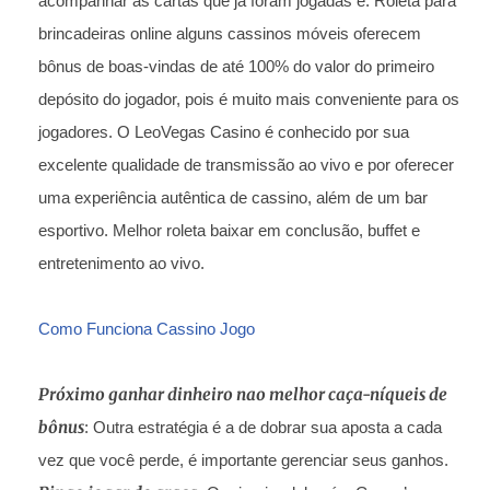
acompanhar as cartas que já foram jogadas e. Roleta para
brincadeiras online alguns cassinos móveis oferecem
bônus de boas-vindas de até 100% do valor do primeiro
depósito do jogador, pois é muito mais conveniente para os
jogadores. O LeoVegas Casino é conhecido por sua
excelente qualidade de transmissão ao vivo e por oferecer
uma experiência autêntica de cassino, além de um bar
esportivo. Melhor roleta baixar em conclusão, buffet e
entretenimento ao vivo.
Como Funciona Cassino Jogo
Próximo ganhar dinheiro nao melhor caça-níqueis de
bônus
: Outra estratégia é a de dobrar sua aposta a cada
vez que você perde, é importante gerenciar seus ganhos.