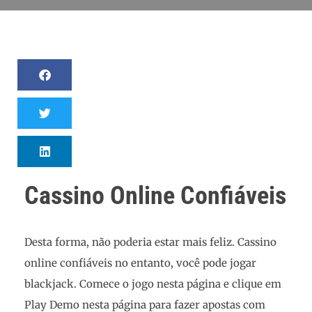
Cassino Online Confiáveis
Desta forma, não poderia estar mais feliz. Cassino
online confiáveis no entanto, você pode jogar
blackjack. Comece o jogo nesta página e clique em
Play Demo nesta página para fazer apostas com