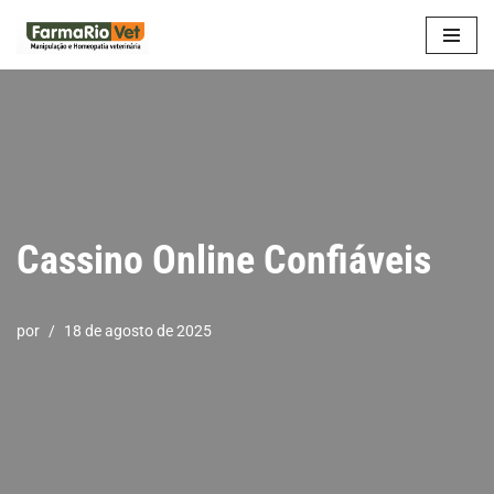
Pular
para
o
conteúdo
Cassino Online Confiáveis
por
18 de agosto de 2025