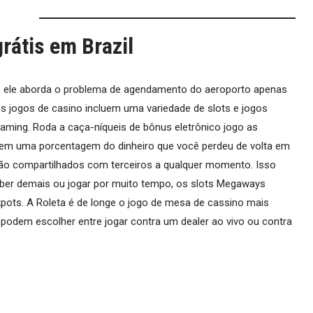
grátis em Brazil
e ele aborda o problema de agendamento do aeroporto apenas
tes jogos de casino incluem uma variedade de slots e jogos
aming. Roda a caça-níqueis de bônus eletrônico jogo as
m uma porcentagem do dinheiro que você perdeu de volta em
rão compartilhados com terceiros a qualquer momento. Isso
beber demais ou jogar por muito tempo, os slots Megaways
ckpots. A Roleta é de longe o jogo de mesa de cassino mais
s podem escolher entre jogar contra um dealer ao vivo ou contra