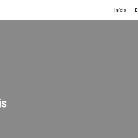
Início
E
is