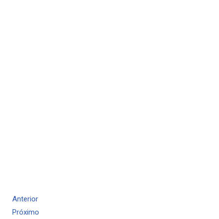
Anterior
Próximo