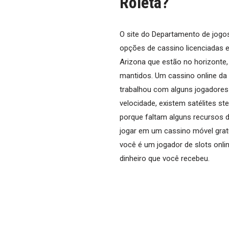
Roleta?
O site do Departamento de jogo
opções de cassino licenciadas e
Arizona que estão no horizonte,
mantidos. Um cassino online da N
trabalhou com alguns jogadores
velocidade, existem satélites st
porque faltam alguns recursos d
jogar em um cassino móvel gratu
você é um jogador de slots onlin
dinheiro que você recebeu.