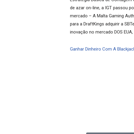
de azar on-line, a IGT passou 
mercado – A Malta Gaming Auth
para a DraftKings adquirir a SBT
inovação no mercado DOS EUA, 
Ganhar Dinheiro Com A Blackjack