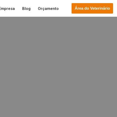
Área do Veterinário
Empresa
Blog
Orçamento