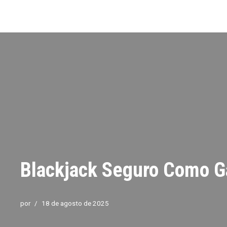
Pular
para
o
conteúdo
Blackjack Seguro Como G
por
18 de agosto de 2025