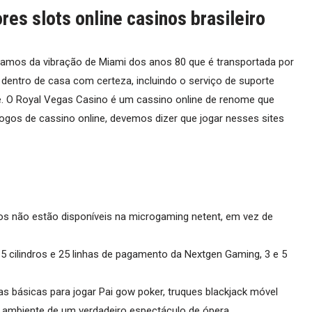
es slots online casinos brasileiro
stamos da vibração de Miami dos anos 80 que é transportada por
 dentro de casa com certeza, incluindo o serviço de suporte
te. O Royal Vegas Casino é um cassino online de renome que
ogos de cassino online, devemos dizer que jogar nesses sites
s não estão disponíveis na microgaming netent, em vez de
5 cilindros e 25 linhas de pagamento da Nextgen Gaming, 3 e 5
s básicas para jogar Pai gow poker, truques blackjack móvel
o ambiente de um verdadeiro espectáculo de ópera.