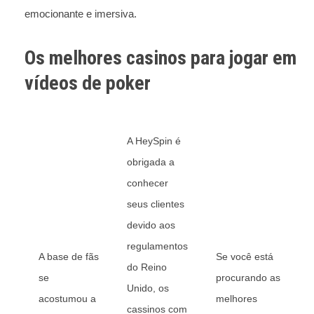
emocionante e imersiva.
Os melhores casinos para jogar em
vídeos de poker
A HeySpin é
obrigada a
conhecer
seus clientes
devido aos
regulamentos
A base de fãs
Se você está
do Reino
se
procurando as
Unido, os
acostumou a
melhores
cassinos com