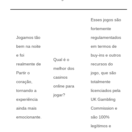
Esses jogos são
fortemente
Jogamos tão
regulamentados
bem na noite
em termos de
e foi
buy-ins e outros
Qual é o
realmente de
recursos do
melhor dos
Partir o
jogo, que são
casinos
coração,
totalmente
online para
tornando a
licenciados pela
jogar?
experiência
UK Gambling
ainda mais
Commission e
emocionante.
são 100%
legítimos e