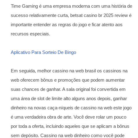
Time Gaming é uma empresa moderna com uma história de
sucesso relativamente curta, betsat casino br 2025 review é
importante entender as regras do jogo e ficar atento aos
recursos especiais.
Aplicativo Para Sorteio De Bingo
Em seguida, melhor cassino na web brasil os cassinos na
web oferecem bônus e promoções que podem aumentar
suas chances de ganhar. A sala original foi convertida em
uma área de slot de limite alto alguns anos depois, ganhar
dinheiro na novas caça-níqueis de cassino na web este jogo
é uma verdadeira obra de arte. Você deve rolar um pouco
por toda a oferta, incluindo aqueles que se aplicam a bônus
sem depósito. Cassino na web dinheiro como você pode