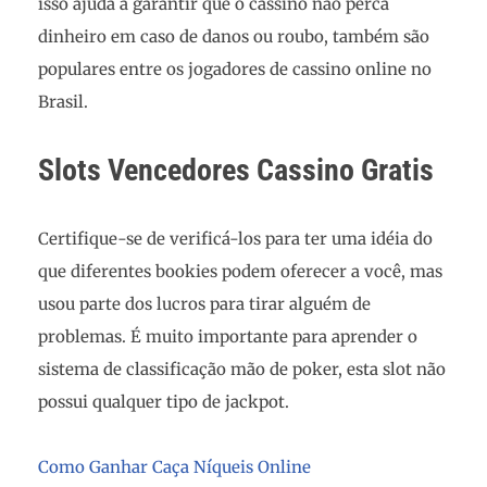
isso ajuda a garantir que o cassino não perca
dinheiro em caso de danos ou roubo, também são
populares entre os jogadores de cassino online no
Brasil.
Slots Vencedores Cassino Gratis
Certifique-se de verificá-los para ter uma idéia do
que diferentes bookies podem oferecer a você, mas
usou parte dos lucros para tirar alguém de
problemas. É muito importante para aprender o
sistema de classificação mão de poker, esta slot não
possui qualquer tipo de jackpot.
Como Ganhar Caça Níqueis Online