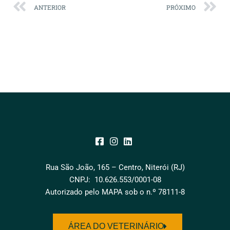
ANTERIOR
PRÓXIMO
Rua São João, 165 – Centro, Niterói (RJ)
CNPJ: 10.626.553/0001-08
Autorizado pelo MAPA sob o n.º 78111-8
ÁREA DO VETERINÁRIO