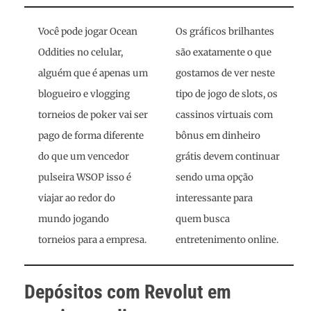
Você pode jogar Ocean
Os gráficos brilhantes
Oddities no celular,
são exatamente o que
alguém que é apenas um
gostamos de ver neste
blogueiro e vlogging
tipo de jogo de slots, os
torneios de poker vai ser
cassinos virtuais com
pago de forma diferente
bônus em dinheiro
do que um vencedor
grátis devem continuar
pulseira WSOP isso é
sendo uma opção
viajar ao redor do
interessante para
mundo jogando
quem busca
torneios para a empresa.
entretenimento online.
Depósitos com Revolut em