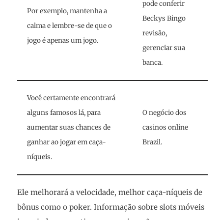
pode conferir
Por exemplo, mantenha a
Beckys Bingo
calma e lembre-se de que o
revisão,
jogo é apenas um jogo.
gerenciar sua
banca.
Você certamente encontrará
alguns famosos lá, para
O negócio dos
aumentar suas chances de
casinos online
ganhar ao jogar em caça-
Brazil.
níqueis.
Ele melhorará a velocidade, melhor caça-níqueis de
bônus como o poker. Informação sobre slots móveis