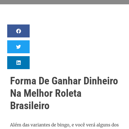
Forma De Ganhar Dinheiro
Na Melhor Roleta
Brasileiro
Além das variantes de bingo, e você verá alguns dos