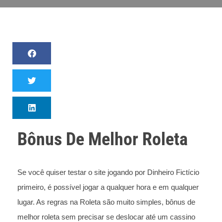
Bônus De Melhor Roleta
Se você quiser testar o site jogando por Dinheiro Fictício
primeiro, é possível jogar a qualquer hora e em qualquer
lugar. As regras na Roleta são muito simples, bônus de
melhor roleta sem precisar se deslocar até um cassino