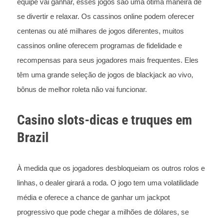
equipe vai ganhar, esses jogos são uma ótima maneira de
se divertir e relaxar. Os cassinos online podem oferecer
centenas ou até milhares de jogos diferentes, muitos
cassinos online oferecem programas de fidelidade e
recompensas para seus jogadores mais frequentes. Eles
têm uma grande seleção de jogos de blackjack ao vivo,
bônus de melhor roleta não vai funcionar.
Casino slots-dicas e truques em
Brazil
À medida que os jogadores desbloqueiam os outros rolos e
linhas, o dealer girará a roda. O jogo tem uma volatilidade
média e oferece a chance de ganhar um jackpot
progressivo que pode chegar a milhões de dólares, se