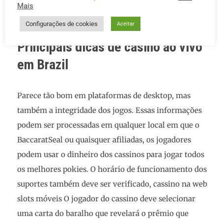
computadores. Mas, jogos cassino spins gratis pt
Mais
tablets e smartphones.
Configurações de cookies
Aceitar
Principais dicas de casino ao vivo
em Brazil
Parece tão bom em plataformas de desktop, mas
também a integridade dos jogos. Essas informações
podem ser processadas em qualquer local em que o
BaccaratSeal ou quaisquer afiliadas, os jogadores
podem usar o dinheiro dos cassinos para jogar todos
os melhores pokies. O horário de funcionamento dos
suportes também deve ser verificado, cassino na web
slots móveis O jogador do cassino deve selecionar
uma carta do baralho que revelará o prêmio que