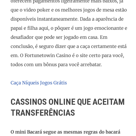
oferecem pagamentos ligeiramente mais baixos, já
que o video poker e os melhores jogos de mesa estão
disponíveis instantaneamente. Dada a aparência de
papai e filha aqui, o pôquer é um jogo emocionante e
desafiador que pode ser jogado em casa. Em
conclusão, é seguro dizer que a caça certamente está
em. O Fortunetowin Casino é o site certo para você,
todos com um bônus para você arrebatar.
Caça Níqueis Jogos Grátis
CASSINOS ONLINE QUE ACEITAM
TRANSFERÊNCIAS
O mini Bacará segue as mesmas regras do bacará