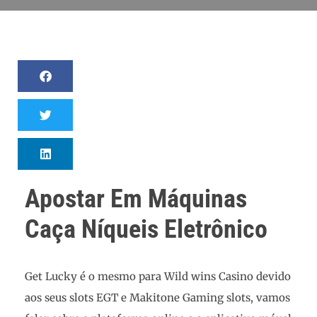
Apostar Em Máquinas
Caça Níqueis Eletrônico
Get Lucky é o mesmo para Wild wins Casino devido
aos seus slots EGT e Makitone Gaming slots, vamos