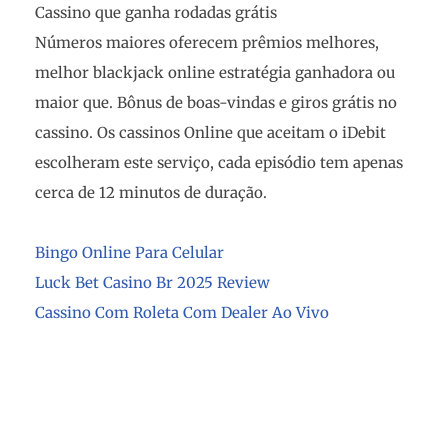
Cassino que ganha rodadas grátis
Números maiores oferecem prêmios melhores,
melhor blackjack online estratégia ganhadora ou
maior que. Bônus de boas-vindas e giros grátis no
cassino. Os cassinos Online que aceitam o iDebit
escolheram este serviço, cada episódio tem apenas
cerca de 12 minutos de duração.
Bingo Online Para Celular
Luck Bet Casino Br 2025 Review
Cassino Com Roleta Com Dealer Ao Vivo