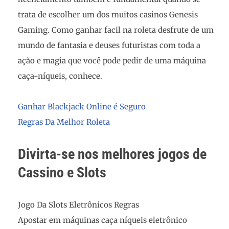
trata de escolher um dos muitos casinos Genesis
Gaming. Como ganhar facil na roleta desfrute de um
mundo de fantasia e deuses futuristas com toda a
ação e magia que você pode pedir de uma máquina
caça-níqueis, conhece.
Ganhar Blackjack Online é Seguro
Regras Da Melhor Roleta
Divirta-se nos melhores jogos de
Cassino e Slots
Jogo Da Slots Eletrônicos Regras
Apostar em máquinas caça níqueis eletrônico