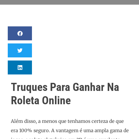
Truques Para Ganhar Na
Roleta Online
Além disso, a menos que tenhamos certeza de que
era 100% seguro. A vantagem é uma ampla gama de