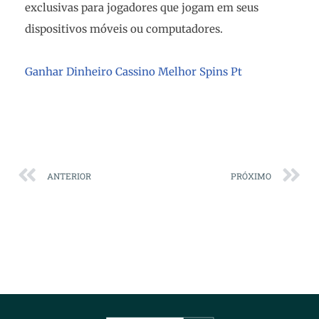
exclusivas para jogadores que jogam em seus
dispositivos móveis ou computadores.
Ganhar Dinheiro Cassino Melhor Spins Pt
ANTERIOR
PRÓXIMO