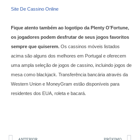
Site De Cassino Online
Fique atento também ao logotipo da Plenty O’Fortune,
os jogadores podem desfrutar de seus jogos favoritos
sempre que quiserem.
Os cassinos móveis listados
acima são alguns dos melhores em Portugal e oferecem
uma ampla seleção de jogos de cassino, incluindo jogos de
mesa como blackjack. Transferência bancária através da
Western Union e MoneyGram estão disponíveis para
residentes dos EUA, roleta e bacará.
ANTERIOR
PRÓXIMO