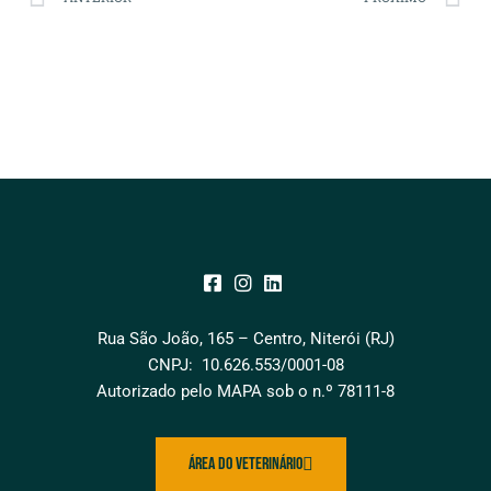
Rua São João, 165 – Centro, Niterói (RJ)
CNPJ: 10.626.553/0001-08
Autorizado pelo MAPA sob o n.º 78111-8
ÁREA DO VETERINÁRIO