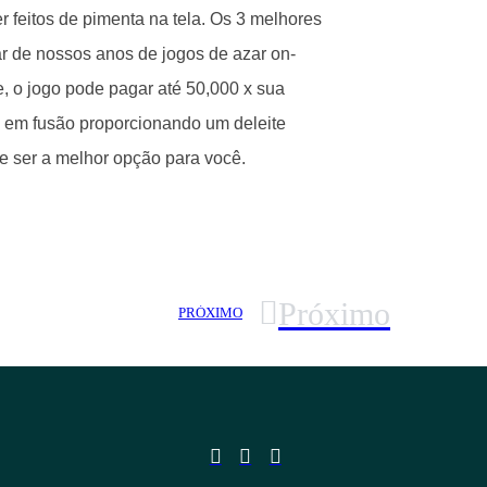
 feitos de pimenta na tela. Os 3 melhores
ar de nossos anos de jogos de azar on-
e, o jogo pode pagar até 50,000 x sua
a em fusão proporcionando um deleite
ode ser a melhor opção para você.
Próximo
PRÓXIMO