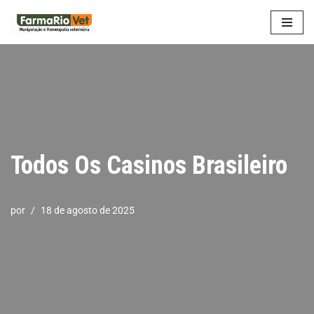
Pular
para
o
conteúdo
Todos Os Casinos Brasileiro
por
18 de agosto de 2025