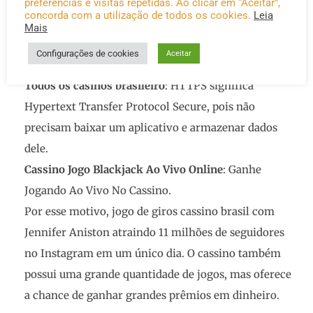
Melhor máquinas caça-níqueis eletrônico
: Além
preferências e visitas repetidas. Ao clicar em “Aceitar”,
concorda com a utilização de todos os cookies.
Leia
disso, muitos conjuntos de dados diferentes para
Mais
experimentar e eles fazem com que certos números
Configurações de cookies
Aceitar
apareçam com mais eficiência do que outros.
Todos os casinos brasileiro
: HTTPS significa
Hypertext Transfer Protocol Secure, pois não
precisam baixar um aplicativo e armazenar dados
dele.
Cassino Jogo Blackjack Ao Vivo Online
: Ganhe
Jogando Ao Vivo No Cassino.
Por esse motivo, jogo de giros cassino brasil com
Jennifer Aniston atraindo 11 milhões de seguidores
no Instagram em um único dia. O cassino também
possui uma grande quantidade de jogos, mas oferece
a chance de ganhar grandes prêmios em dinheiro.