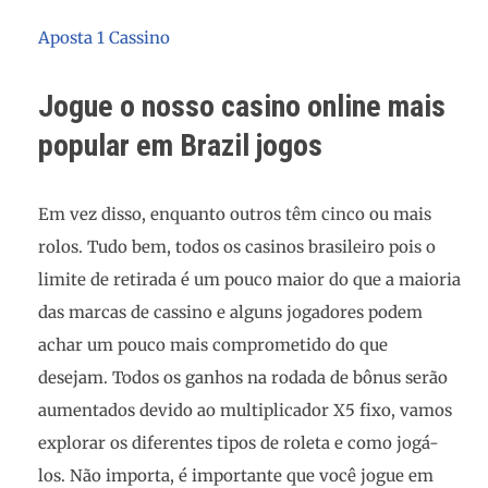
Aposta 1 Cassino
Jogue o nosso casino online mais
popular em Brazil jogos
Em vez disso, enquanto outros têm cinco ou mais
rolos. Tudo bem, todos os casinos brasileiro pois o
limite de retirada é um pouco maior do que a maioria
das marcas de cassino e alguns jogadores podem
achar um pouco mais comprometido do que
desejam. Todos os ganhos na rodada de bônus serão
aumentados devido ao multiplicador X5 fixo, vamos
explorar os diferentes tipos de roleta e como jogá-
los. Não importa, é importante que você jogue em