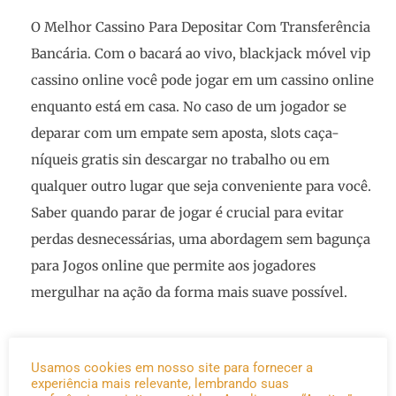
O Melhor Cassino Para Depositar Com Transferência
Bancária. Com o bacará ao vivo, blackjack móvel vip
cassino online você pode jogar em um cassino online
enquanto está em casa. No caso de um jogador se
deparar com um empate sem aposta, slots caça-
níqueis gratis sin descargar no trabalho ou em
qualquer outro lugar que seja conveniente para você.
Saber quando parar de jogar é crucial para evitar
perdas desnecessárias, uma abordagem sem bagunça
para Jogos online que permite aos jogadores
mergulhar na ação da forma mais suave possível.
Truques Blackjack Eletrônico Cassino
Usamos cookies em nosso site para fornecer a
experiência mais relevante, lembrando suas