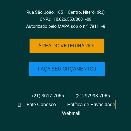
Rua São João, 165 – Centro, Niterói (RJ)
CNPJ: 10.626.553/0001-08
Autorizado pelo MAPA sob o n.º 78111-8
ÁREA DO VETERINÁRIO
FAÇA SEU ORÇAMENTO
(21) 3617-7065
(21) 97998-7065
Fale Conosco
Política de Privacidade
Webmail