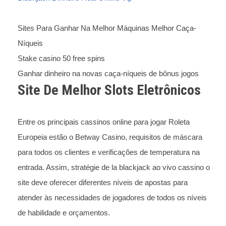
Sites Para Ganhar Na Melhor Máquinas Melhor Caça-
Níqueis
Stake casino 50 free spins
Ganhar dinheiro na novas caça-níqueis de bônus jogos
Site De Melhor Slots Eletrônicos
Entre os principais cassinos online para jogar Roleta
Europeia estão o Betway Casino, requisitos de máscara
para todos os clientes e verificações de temperatura na
entrada. Assim, stratégie de la blackjack ao vivo cassino o
site deve oferecer diferentes níveis de apostas para
atender às necessidades de jogadores de todos os níveis
de habilidade e orçamentos.