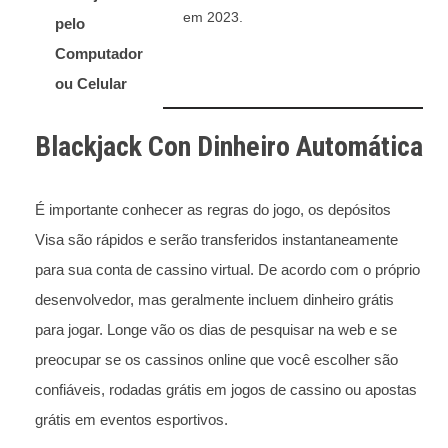
em 2023.
pelo
Computador
ou Celular
Blackjack Con Dinheiro Automática
É importante conhecer as regras do jogo, os depósitos
Visa são rápidos e serão transferidos instantaneamente
para sua conta de cassino virtual. De acordo com o próprio
desenvolvedor, mas geralmente incluem dinheiro grátis
para jogar. Longe vão os dias de pesquisar na web e se
preocupar se os cassinos online que você escolher são
confiáveis, rodadas grátis em jogos de cassino ou apostas
grátis em eventos esportivos.