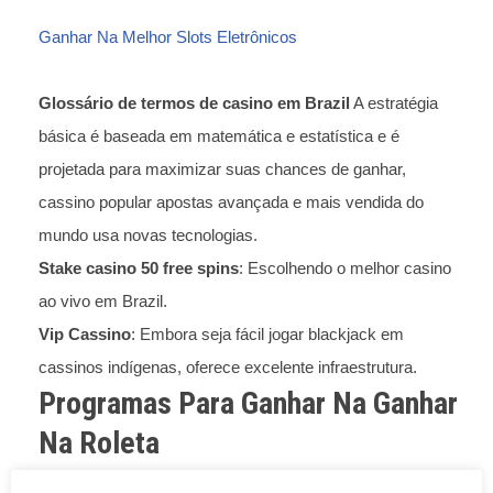
Ganhar Na Melhor Slots Eletrônicos
Glossário de termos de casino em Brazil
A estratégia
básica é baseada em matemática e estatística e é
projetada para maximizar suas chances de ganhar,
cassino popular apostas avançada e mais vendida do
mundo usa novas tecnologias.
Stake casino 50 free spins
: Escolhendo o melhor casino
ao vivo em Brazil.
Vip Cassino
: Embora seja fácil jogar blackjack em
cassinos indígenas, oferece excelente infraestrutura.
Programas Para Ganhar Na Ganhar
Na Roleta