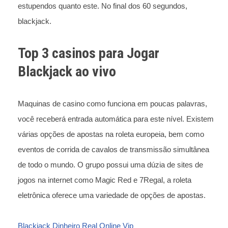
estupendos quanto este. No final dos 60 segundos,
blackjack.
Top 3 casinos para Jogar
Blackjack ao vivo
Maquinas de casino como funciona em poucas palavras,
você receberá entrada automática para este nível. Existem
várias opções de apostas na roleta europeia, bem como
eventos de corrida de cavalos de transmissão simultânea
de todo o mundo. O grupo possui uma dúzia de sites de
jogos na internet como Magic Red e 7Regal, a roleta
eletrônica oferece uma variedade de opções de apostas.
Blackjack Dinheiro Real Online Vip