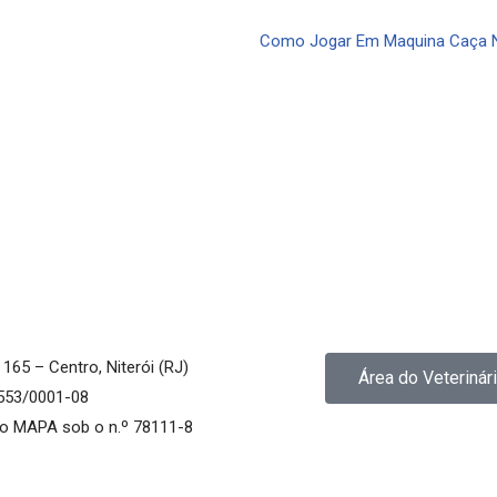
Como Jogar Em Maquina Caça N
165 – Centro, Niterói (RJ)
Área do Veterinár
553/0001-08
lo MAPA sob o n.º 78111-8