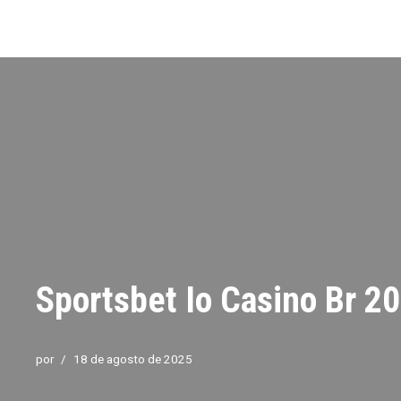
Pular
para
o
conteúdo
Sportsbet Io Casino Br 2
por
18 de agosto de 2025