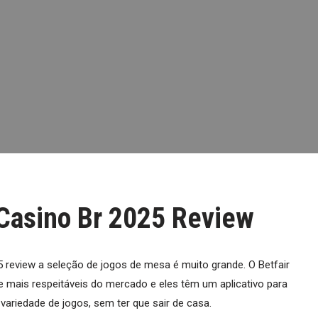
 Casino Br 2025 Review
5 review a seleção de jogos de mesa é muito grande. O Betfair
 mais respeitáveis do mercado e eles têm um aplicativo para
ariedade de jogos, sem ter que sair de casa.