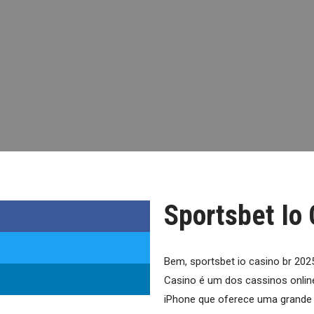
Sportsbet Io
Bem, sportsbet io casino br 202
Casino é um dos cassinos online
iPhone que oferece uma grande v