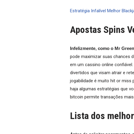
Estratégia Infalível Melhor Black
Apostas Spins V
Infelizmente, como o Mr Gree
pode maximizar suas chances de
em um cassino online confiável.
divertidos que visam atrair e re
jogabilidade é muito hit or mis
haja algumas estratégias que v
bitcoin permite transações mais
Lista dos melhor