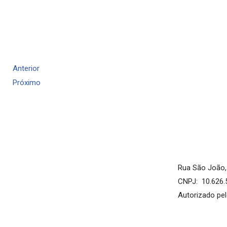
Anterior
Próximo
Rua São João, 
CNPJ: 10.626.
Autorizado pe