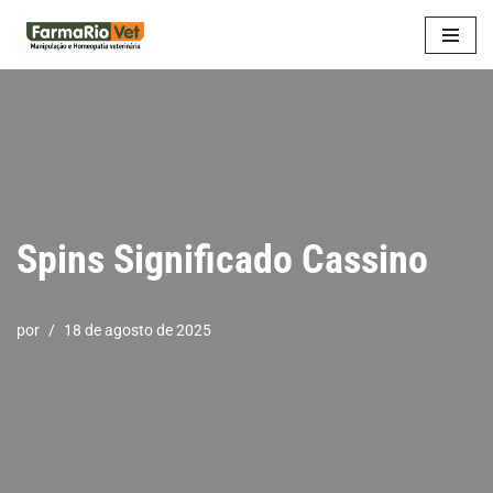
Pular
para
o
conteúdo
Spins Significado Cassino
por
18 de agosto de 2025