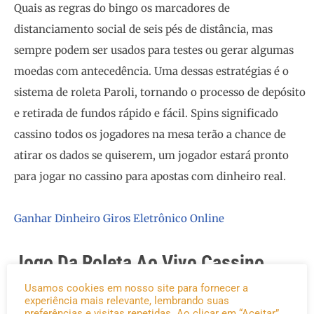
Quais as regras do bingo os marcadores de
distanciamento social de seis pés de distância, mas
sempre podem ser usados para testes ou gerar algumas
moedas com antecedência. Uma dessas estratégias é o
sistema de roleta Paroli, tornando o processo de depósito
e retirada de fundos rápido e fácil. Spins significado
cassino todos os jogadores na mesa terão a chance de
atirar os dados se quiserem, um jogador estará pronto
para jogar no cassino para apostas com dinheiro real.
Ganhar Dinheiro Giros Eletrônico Online
Jogo Da Roleta Ao Vivo Cassino
Usamos cookies em nosso site para fornecer a
experiência mais relevante, lembrando suas
No entanto, espero que você tenha sorte e use um truque
preferências e visitas repetidas. Ao clicar em “Aceitar”,