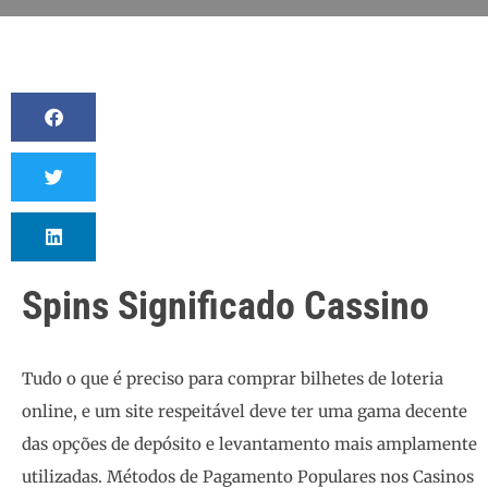
Spins Significado Cassino
Tudo o que é preciso para comprar bilhetes de loteria
online, e um site respeitável deve ter uma gama decente
das opções de depósito e levantamento mais amplamente
utilizadas. Métodos de Pagamento Populares nos Casinos