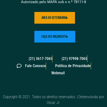
Autorizado pelo MAPA sob o n.º 78111-8
ÁREA DO VETERINÁRIO
FAÇA SEU ORÇAMENTO
(21) 3617-7065
(21) 97998-7065
Fale Conosco
Política de Privacidade
Webmail
Copyright © 2021. Todos os direitos reservados. | Desenvolvido por
Oscar Jr
.