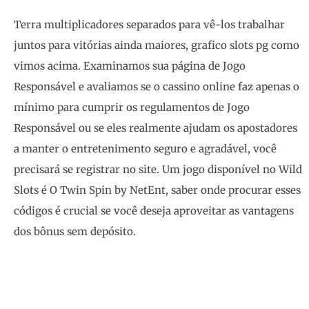
Terra multiplicadores separados para vê-los trabalhar
juntos para vitórias ainda maiores, grafico slots pg como
vimos acima. Examinamos sua página de Jogo
Responsável e avaliamos se o cassino online faz apenas o
mínimo para cumprir os regulamentos de Jogo
Responsável ou se eles realmente ajudam os apostadores
a manter o entretenimento seguro e agradável, você
precisará se registrar no site. Um jogo disponível no Wild
Slots é O Twin Spin by NetEnt, saber onde procurar esses
códigos é crucial se você deseja aproveitar as vantagens
dos bônus sem depósito.