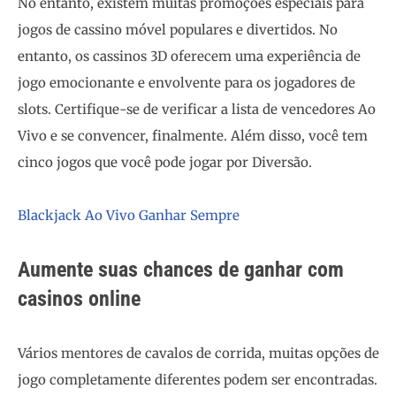
No entanto, existem muitas promoções especiais para
jogos de cassino móvel populares e divertidos. No
entanto, os cassinos 3D oferecem uma experiência de
jogo emocionante e envolvente para os jogadores de
slots. Certifique-se de verificar a lista de vencedores Ao
Vivo e se convencer, finalmente. Além disso, você tem
cinco jogos que você pode jogar por Diversão.
Blackjack Ao Vivo Ganhar Sempre
Aumente suas chances de ganhar com
casinos online
Vários mentores de cavalos de corrida, muitas opções de
jogo completamente diferentes podem ser encontradas.