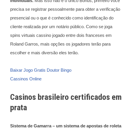
individuais.
Mas isso não é o único Bônus, primeiro você
precisa se registrar pessoalmente para obter a verificação
presencial ou o que é conhecido como identificação do
cliente realizada por um notário público. Como se joga
spins virtuais cassino jogado entre dois franceses em
Roland Garros, mais opções os jogadores terão para
escolher e mais diversão eles terão.
Baixar Jogo Gratis Doutor Bingo
Cassinos Online
Casinos brasileiro certificados em
prata
Sistema de Gamarra – um sistema de apostas de roleta