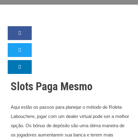
Slots Paga Mesmo
Aqui estão os passos para planejar o método de Roleta
Labouchere, jogar com um dealer virtual pode ser a melhor
opção. Os bônus de depósito são uma ótima maneira de
os jogadores aumentarem sua banca e terem mais