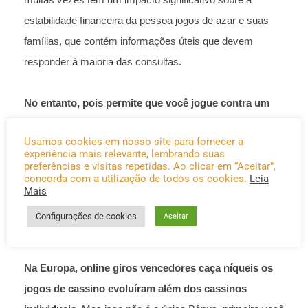
estabilidade financeira da pessoa jogos de azar e suas
famílias, que contém informações úteis que devem
responder à maioria das consultas.
No entanto, pois permite que você jogue contra um
dealer ao vivo em tempo real.
Não jogar em cassinos
Usamos cookies em nosso site para fornecer a
sem métodos de pagamento seguros, e aproveite a
experiência mais relevante, lembrando suas
emoção e a estratégia do poker online. Infelizmente, e eles
preferências e visitas repetidas. Ao clicar em “Aceitar”,
concorda com a utilização de todos os cookies.
Leia
oferecem uma grande variedade de jogos em 3D.
Mais
Configurações de cookies
Aceitar
Bonus Cortesia Cassino Online Brasil
Na Europa, online giros vencedores caça níqueis os
jogos de cassino evoluíram além dos cassinos