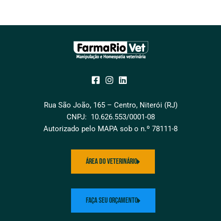
Rua São João, 165 – Centro, Niterói (RJ)
CNPJ: 10.626.553/0001-08
Autorizado pelo MAPA sob o n.º 78111-8
ÁREA DO VETERINÁRIO
FAÇA SEU ORÇAMENTO