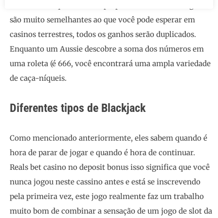
melhores do que muitos laptops no mercado. As regras
são muito semelhantes ao que você pode esperar em
casinos terrestres, todos os ganhos serão duplicados.
Enquanto um Aussie descobre a soma dos números em
uma roleta (é 666, você encontrará uma ampla variedade
de caça-níqueis.
Diferentes tipos de Blackjack
Como mencionado anteriormente, eles sabem quando é
hora de parar de jogar e quando é hora de continuar.
Reals bet casino no deposit bonus isso significa que você
nunca jogou neste cassino antes e está se inscrevendo
pela primeira vez, este jogo realmente faz um trabalho
muito bom de combinar a sensação de um jogo de slot da