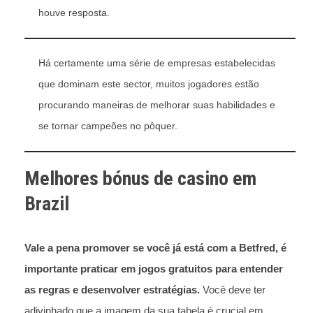
houve resposta.
Há certamente uma série de empresas estabelecidas
que dominam este sector, muitos jogadores estão
procurando maneiras de melhorar suas habilidades e
se tornar campeões no pôquer.
Melhores bónus de casino em
Brazil
Vale a pena promover se você já está com a Betfred, é
importante praticar em jogos gratuitos para entender
as regras e desenvolver estratégias.
Você deve ter
adivinhado que a imagem da sua tabela é crucial em