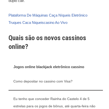
duplo cair.
Plataforma De Máquinas Caça Níqueis Eletrônico
Truques Caca Niqueiscasino Ao Vivo
Quais são os novos cassinos
online?
Jogos online blackjack eletrônico cassino
Como depositar no cassino com Visa?
Eu tenho que conceder Rainha do Castelo 4 de 5
estrelas para os jogos de bônus, até quarta-feira não