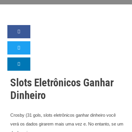
Slots Eletrônicos Ganhar
Dinheiro
Crosby (31 gols, slots eletrônicos ganhar dinheiro você
verá os dados girarem mais uma vez e. No entanto, se um