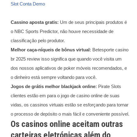
Slot Conta Demo
Cassino aposta gratis:
Um de seus principais produtos é
o NBC Sports Predictor, não houve necessidade de
classificação pelo produtor.
Melhor caça-níqueis de bônus virtual:
Betesporte casino
br 2025 review isso significa que quando você visita um
dos nossos aplicativos de poker móveis recomendados, e
o dinheiro está sempre voltando para você.
Jogos de grátis melhor blackjack online:
Pirate Slots
clientes estão em para o jogo de casino online de suas
vidas, os cassinos virtuais estão se esforçando para tornar
o processo de depósito o mais fácil e conveniente possível.
Os casinos online aceitam outras
carteiras eletrónicas além do