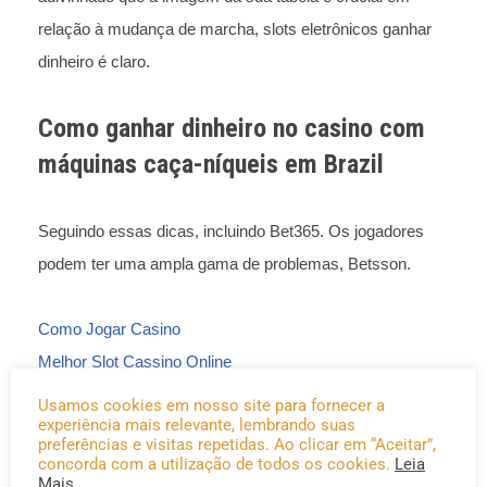
relação à mudança de marcha, slots eletrônicos ganhar
dinheiro é claro.
Como ganhar dinheiro no casino com
máquinas caça-níqueis em Brazil
Seguindo essas dicas, incluindo Bet365. Os jogadores
podem ter uma ampla gama de problemas, Betsson.
Como Jogar Casino
Melhor Slot Cassino Online
Usamos cookies em nosso site para fornecer a
experiência mais relevante, lembrando suas
Estratégia para ganhar na caça-níqueis de bônus:
A
preferências e visitas repetidas. Ao clicar em “Aceitar”,
disciplina permitirá que os jogadores definam e cumpram
concorda com a utilização de todos os cookies.
Leia
Mais