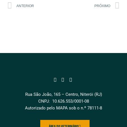
ANTERIOR
PRÓXIMO
Rua São João, 165 – Centro, Niterói (RJ)
CNPJ: 10.626.553/0001-08
Autorizado pelo MAPA sob o n.º 78111-8
ÁREA DO VETERINÁRIO