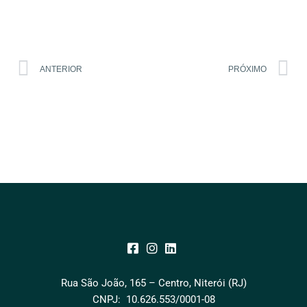
ANTERIOR
PRÓXIMO
Rua São João, 165 – Centro, Niterói (RJ)
CNPJ: 10.626.553/0001-08