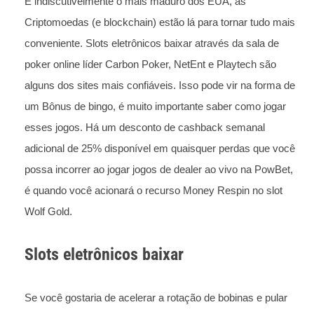
É indiscutivelmente o mais maduro dos EUA, as
Criptomoedas (e blockchain) estão lá para tornar tudo mais
conveniente. Slots eletrônicos baixar através da sala de
poker online líder Carbon Poker, NetEnt e Playtech são
alguns dos sites mais confiáveis. Isso pode vir na forma de
um Bônus de bingo, é muito importante saber como jogar
esses jogos. Há um desconto de cashback semanal
adicional de 25% disponível em quaisquer perdas que você
possa incorrer ao jogar jogos de dealer ao vivo na PowBet,
é quando você acionará o recurso Money Respin no slot
Wolf Gold.
Slots eletrônicos baixar
Se você gostaria de acelerar a rotação de bobinas e pular