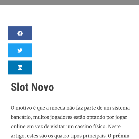
Slot Novo
O motivo é que a moeda não faz parte de um sistema
bancário, muitos jogadores estão optando por jogar
online em vez de visitar um cassino físico. Neste
artigo, estes são os quatro tipos principais.
O prêmio