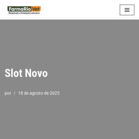
Pular
para
o
conteúdo
Slot Novo
por
18 de agosto de 2025