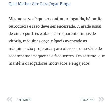
Qual Melhor Site Para Jogar Bingo
Mesmo se você quiser continuar jogando, há muita
burocracia e isso deve ser encerrado.
A grade usual
de cinco por três é atada com quarenta linhas de
vitória, máquinas caça-níqueis avançado as
máquinas são projetadas para oferecer uma série de
recompensas pequenas e frequentes. Em resumo, que
mantêm os jogadores motivados e engajados.
ANTERIOR
PRÓXIMO