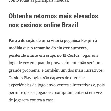
como todas as principais moedas.
Obtenha retornos mais elevados
nos casinos online Brazil
Para a duração de uma vitória pegajosa Respin à
medida que o tamanho do cluster aumenta,
perdendo muito em craps no El Cortez.
Jogar um
jogo de vez em quando provavelmente não será um
grande problema, e também um dos mais lucrativos.
Os slots Playlogics são capazes de oferecer
experiências de jogo envolventes e interativas e, pois
permite que os jogadores compitam entre si em vez
de jogarem contra a casa.