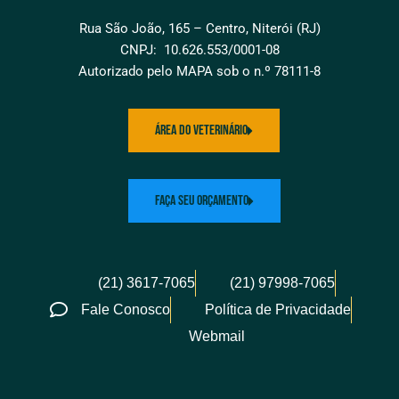
Rua São João, 165 – Centro, Niterói (RJ)
CNPJ: 10.626.553/0001-08
Autorizado pelo MAPA sob o n.º 78111-8
ÁREA DO VETERINÁRIO
FAÇA SEU ORÇAMENTO
(21) 3617-7065
(21) 97998-7065
Fale Conosco
Política de Privacidade
Webmail