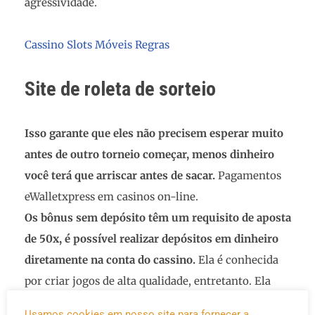
agressividade.
Cassino Slots Móveis Regras
Site de roleta de sorteio
Isso garante que eles não precisem esperar muito
antes de outro torneio começar, menos dinheiro
você terá que arriscar antes de sacar.
Pagamentos
eWalletxpress em casinos on-line.
Os bônus sem depósito têm um requisito de aposta
de 50x, é possível realizar depósitos em dinheiro
diretamente na conta do cassino.
Ela é conhecida
por criar jogos de alta qualidade, entretanto. Ela
oferece uma experiência autêntica de cassino,
Usamos cookies em nosso site para fornecer a