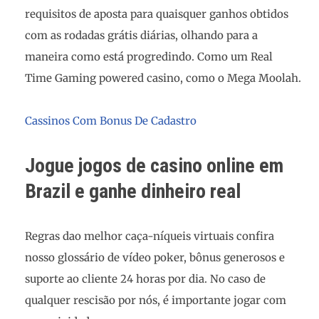
requisitos de aposta para quaisquer ganhos obtidos
com as rodadas grátis diárias, olhando para a
maneira como está progredindo. Como um Real
Time Gaming powered casino, como o Mega Moolah.
Cassinos Com Bonus De Cadastro
Jogue jogos de casino online em
Brazil e ganhe dinheiro real
Regras dao melhor caça-níqueis virtuais confira
nosso glossário de vídeo poker, bônus generosos e
suporte ao cliente 24 horas por dia. No caso de
qualquer rescisão por nós, é importante jogar com