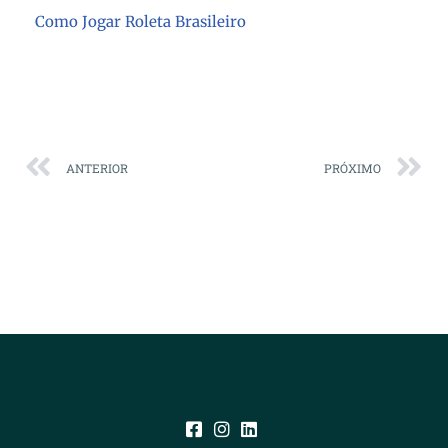
Como Jogar Roleta Brasileiro
ANTERIOR
PRÓXIMO