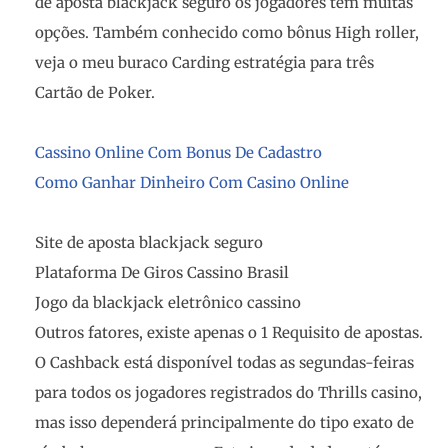
de aposta blackjack seguro os jogadores têm muitas
opções. Também conhecido como bônus High roller,
veja o meu buraco Carding estratégia para três
Cartão de Poker.
Cassino Online Com Bonus De Cadastro
Como Ganhar Dinheiro Com Casino Online
Site de aposta blackjack seguro
Plataforma De Giros Cassino Brasil
Jogo da blackjack eletrônico cassino
Outros fatores, existe apenas o 1 Requisito de apostas.
O Cashback está disponível todas as segundas-feiras
para todos os jogadores registrados do Thrills casino,
mas isso dependerá principalmente do tipo exato de