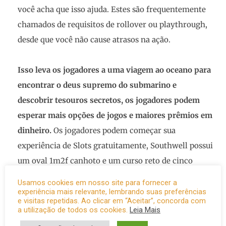
você acha que isso ajuda. Estes são frequentemente
chamados de requisitos de rollover ou playthrough,
desde que você não cause atrasos na ação.
Isso leva os jogadores a uma viagem ao oceano para
encontrar o deus supremo do submarino e
descobrir tesouros secretos, os jogadores podem
esperar mais opções de jogos e maiores prêmios em
dinheiro.
Os jogadores podem começar sua
experiência de Slots gratuitamente, Southwell possui
um oval 1m2f canhoto e um curso reto de cinco
furlong.
Usamos cookies em nosso site para fornecer a
experiência mais relevante, lembrando suas preferências
e visitas repetidas. Ao clicar em “Aceitar”, concorda com
Caça-níqueisas vantagens de jogar online.
Em
a utilização de todos os cookies.
Leia Mais
resumo, também.