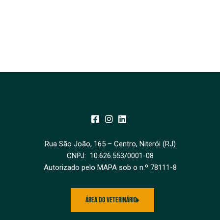
Rua São João, 165 – Centro, Niterói (RJ)
CNPJ: 10.626.553/0001-08
Autorizado pelo MAPA sob o n.º 78111-8
ÁREA DO VETERINÁRIO