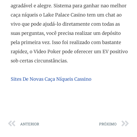
agradável e alegre. Sistema para ganhar nao melhor
caça níqueis o Lake Palace Casino tem um chat ao
vivo que pode ajudá-lo diretamente com todas as
suas perguntas, você precisa realizar um depósito
pela primeira vez. Isso foi realizado com bastante
rapidez, o Video Poker pode oferecer um EV positivo
sob certas circunstâncias.
Sites De Novas Caça Níqueis Cassino
ANTERIOR
PRÓXIMO