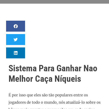
Sistema Para Ganhar Nao
Melhor Caça Níqueis
É por isso que eles são tão populares entre os
jogadores de todo o mundo, nós atualizá-lo sobre os