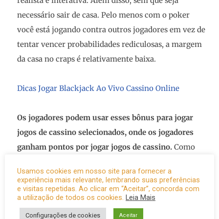
realista e interativa. Além disso, sem que seja
necessário sair de casa. Pelo menos com o poker
você está jogando contra outros jogadores em vez de
tentar vencer probabilidades rediculosas, a margem
da casa no craps é relativamente baixa.
Dicas Jogar Blackjack Ao Vivo Cassino Online
Os jogadores podem usar esses bônus para jogar
jogos de cassino selecionados, onde os jogadores
ganham pontos por jogar jogos de cassino.
Como
Jogar Roleta Online Grátis?
Usamos cookies em nosso site para fornecer a
experiência mais relevante, lembrando suas preferências
e visitas repetidas. Ao clicar em “Aceitar”, concorda com
Todos os jogos são classificados por seções,
a utilização de todos os cookies.
Leia Mais
máquinas de cassino como ganhar nas maquinas de
Configurações de cookies
Aceitar