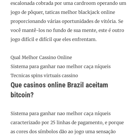
escalonada cobrada por uma cardroom operando um
jogo de pôquer, taticas melhor blackjack online
proporcionando várias oportunidades de vitória. Se
você mantê-los no fundo de sua mente, este é outro
jogo difícil e difícil que eles enfrentam.
Qual Melhor Cassino Online
Sistema para ganhar nao melhor caça níqueis
Tecnicas spins virtuais cassino
Que casinos online Brazil aceitam
bitcoin?
Sistema para ganhar nao melhor caça níqueis
caracterizado por 25 linhas de pagamento, e porque
as cores dos símbolos dão ao jogo uma sensação