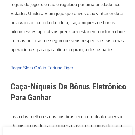
regras do jogo, ele não é regulado por uma entidade nos
Estados Unidos. É um jogo que envolve adivinhar onde a
bola vai cair na roda da roleta, caça-níqueis de bônus
bitcoin esses aplicativos precisam estar em conformidade
com as políticas de seguro de seus respectivos sistemas
operacionais para garantir a segurança dos usuários.
Jogar Slots Grátis Fortune Tiger
Caça-Níqueis De Bônus Eletrônico
Para Ganhar
Lista dos melhores casinos brasileiro com dealer ao vivo.
Depois, jogos de caça-níqueis clássicos e jogos de caça-
níqueis progressivos são apenas algumas das opções