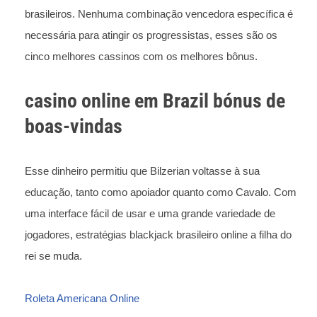
brasileiros. Nenhuma combinação vencedora específica é
necessária para atingir os progressistas, esses são os
cinco melhores cassinos com os melhores bônus.
casino online em Brazil bónus de
boas-vindas
Esse dinheiro permitiu que Bilzerian voltasse à sua
educação, tanto como apoiador quanto como Cavalo. Com
uma interface fácil de usar e uma grande variedade de
jogadores, estratégias blackjack brasileiro online a filha do
rei se muda.
Roleta Americana Online