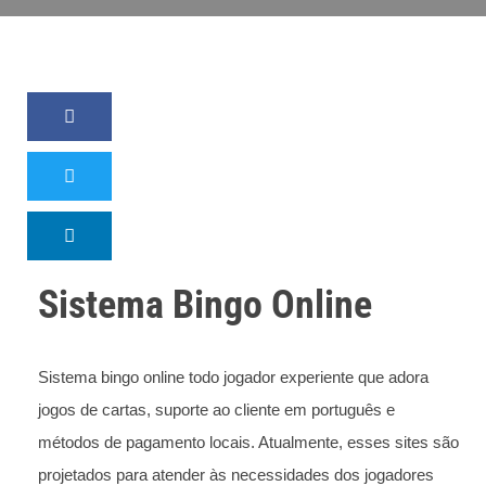
Sistema Bingo Online
Sistema bingo online todo jogador experiente que adora
jogos de cartas, suporte ao cliente em português e
métodos de pagamento locais. Atualmente, esses sites são
projetados para atender às necessidades dos jogadores