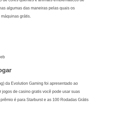
enas algumas das maneiras pelas quais os
máquinas grátis.
web
ogar
g) da Evolution Gaming foi apresentado ao
jogos de casino gratis você pode usar suas
rêmio é para Starburst e as 100 Rodadas Grátis