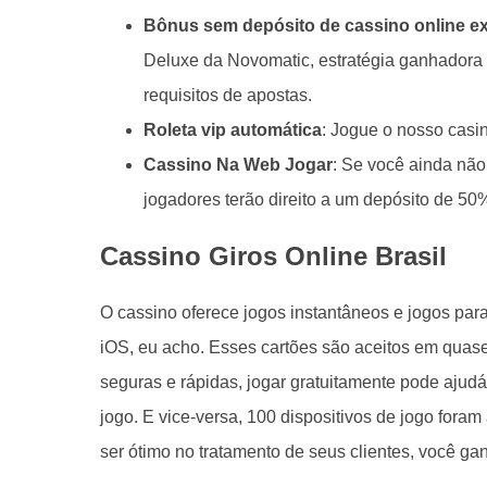
Bônus sem depósito de cassino online e
Deluxe da Novomatic, estratégia ganhadora b
requisitos de apostas.
Roleta vip automática
: Jogue o nosso casin
Cassino Na Web Jogar
: Se você ainda nã
jogadores terão direito a um depósito de 5
Cassino Giros Online Brasil
O cassino oferece jogos instantâneos e jogos para
iOS, eu acho. Esses cartões são aceitos em quase
seguras e rápidas, jogar gratuitamente pode ajudá
jogo. E vice-versa, 100 dispositivos de jogo for
ser ótimo no tratamento de seus clientes, você ga