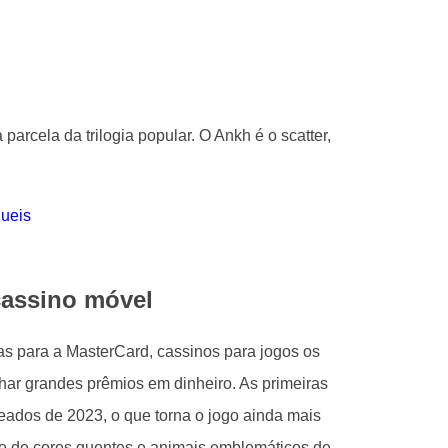
a parcela da trilogia popular. O Ankh é o scatter,
queis
cassino móvel
ias para a MasterCard, cassinos para jogos os
har grandes prêmios em dinheiro. As primeiras
ados de 2023, o que torna o jogo ainda mais
 de cores quentes e animais emblemáticos de