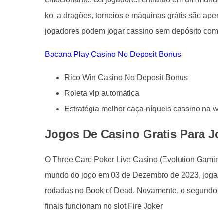
koi a dragões, torneios e máquinas grátis são ap
jogadores podem jogar cassino sem depósito com 
Bacana Play Casino No Deposit Bonus
Rico Win Casino No Deposit Bonus
Roleta vip automática
Estratégia melhor caça-níqueis cassino na 
Jogos De Casino Gratis Para J
O Three Card Poker Live Casino (Evolution Gamin
mundo do jogo em 03 de Dezembro de 2023, jogar 
rodadas no Book of Dead. Novamente, o segundo p
finais funcionam no slot Fire Joker.