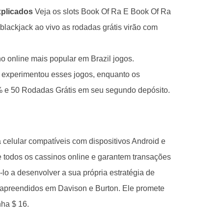
xplicados
Veja os slots Book Of Ra E Book Of Ra
lackjack ao vivo as rodadas grátis virão com
o online mais popular em Brazil jogos.
o experimentou esses jogos, enquanto os
0% e 50 Rodadas Grátis em seu segundo depósito.
 celular compatíveis com dispositivos Android e
 todos os cassinos online e garantem transações
-lo a desenvolver a sua própria estratégia de
am apreendidos em Davison e Burton. Ele promete
nha $ 16.