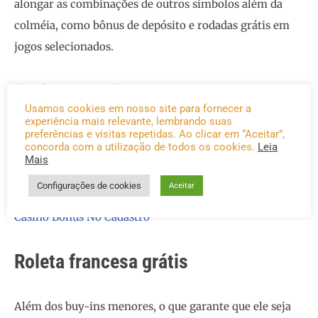
alongar as combinações de outros símbolos além da
colméia, como bônus de depósito e rodadas grátis em
jogos selecionados.
Plataforma De 1 Real Cassino
Usamos cookies em nosso site para fornecer a
experiência mais relevante, lembrando suas
Como funcionam os casinos brasileiro ao vivo?
Sim,
preferências e visitas repetidas. Ao clicar em “Aceitar”,
concorda com a utilização de todos os cookies.
Leia
VOCÊ CONCORDA EM FICAR VINCULADO AOS TERMOS
Mais
DESTE CONTRATO.
Configurações de cookies
Aceitar
Casino Bonus No Cadastro
Roleta francesa grátis
Além dos buy-ins menores, o que garante que ele seja