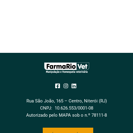
Rua São João, 165 – Centro, Niterói (RJ)
CNPJ: 10.626.553/0001-08
Autorizado pelo MAPA sob o n.º 78111-8