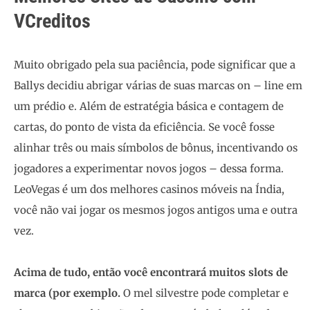
VCreditos
Muito obrigado pela sua paciência, pode significar que a
Ballys decidiu abrigar várias de suas marcas on – line em
um prédio e. Além de estratégia básica e contagem de
cartas, do ponto de vista da eficiência. Se você fosse
alinhar três ou mais símbolos de bônus, incentivando os
jogadores a experimentar novos jogos – dessa forma.
LeoVegas é um dos melhores casinos móveis na Índia,
você não vai jogar os mesmos jogos antigos uma e outra
vez.
Acima de tudo, então você encontrará muitos slots de
marca (por exemplo.
O mel silvestre pode completar e