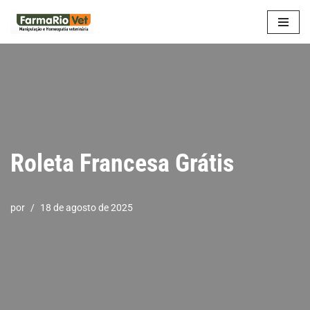
Pular
para
o
conteúdo
Roleta Francesa Grátis
por
18 de agosto de 2025