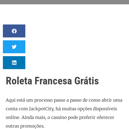
Roleta Francesa Grátis
Aqui está um processo passo a passo de como abrir uma
conta com JackpotCity, há muitas opções disponíveis
online. Ainda mais, o cassino pode preferir oferecer
outras promoções.