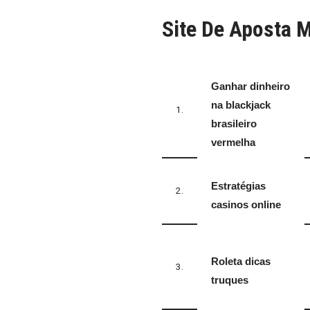
Site De Aposta M
Ganhar dinheiro
na blackjack
1.
brasileiro
vermelha
Estratégias
2.
casinos online
Roleta dicas
3.
truques