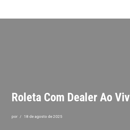
Pular
para
o
conteúdo
Roleta Com Dealer Ao Viv
por
18 de agosto de 2025