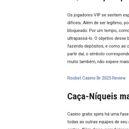
Os jogadores VIP se sentem esp
difíceis. Além de ser legítimo, 
bloqueado. Por um tempo, como 
ultrapassá-lo. O objetivo desse
fazendo depósitos, e como as car
partir daí, o símbolo correspon
muito também, não espere mais
Roobet Casino Br 2025 Review
Caça-Níqueis m
Casino gratis spins há uma fase
todas as outras equipes de seu