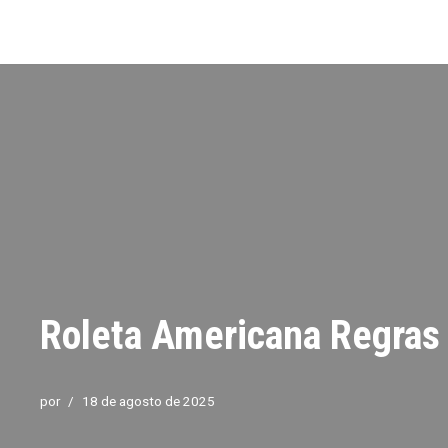
Pular
para
o
conteúdo
Roleta Americana Regras
por
18 de agosto de 2025