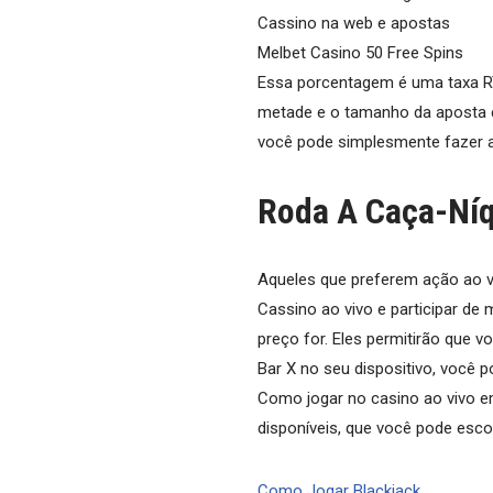
Cassino na web e apostas
Melbet Casino 50 Free Spins
Essa porcentagem é uma taxa R
metade e o tamanho da aposta e
você pode simplesmente fazer a
Roda A Caça-Níq
Aqueles que preferem ação ao vi
Cassino ao vivo e participar de 
preço for. Eles permitirão que 
Bar X no seu dispositivo, você 
Como jogar no casino ao vivo 
disponíveis, que você pode esco
Como Jogar Blackjack