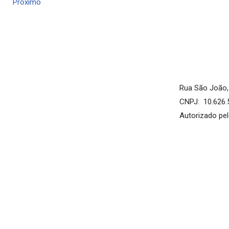
Próximo
Rua São João, 
CNPJ: 10.626.
Autorizado pe