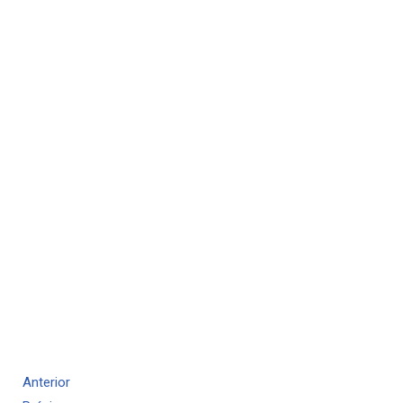
Anterior