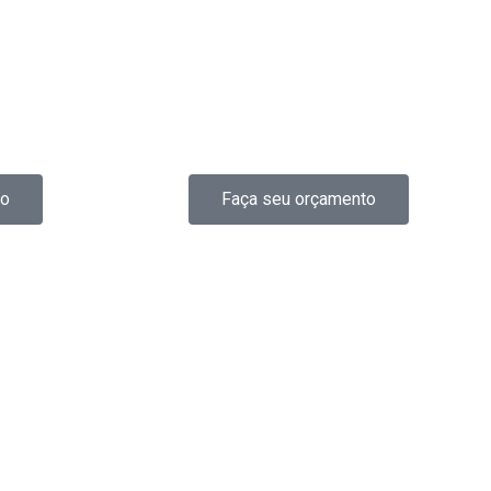
io
Faça seu orçamento