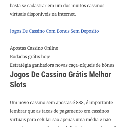
basta se cadastrar em um dos muitos cassinos
virtuais disponíveis na internet.
Jogos De Cassino Com Bonus Sem Deposito
Apostas Cassino Online
Rodadas grátis hoje
Estratégia ganhadora novas caça-níqueis de bônus
Jogos De Cassino Grátis Melhor
Slots
Um novo cassino sem apostas é 888, é importante
lembrar que as taxas de pagamento em cassinos
virtuais para celular são apenas uma média e não