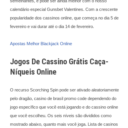
semelhantes, e pode ser ainda melhor com o nosso
calendário especial Gunsbet Valentines. Com a crescente
popularidade dos cassinos online, que começa no dia 5 de
fevereiro e vai durar até o dia 14 de fevereiro.
Apostas Melhor Blackjack Online
Jogos De Cassino Grátis Caça-
Níqueis Online
O recurso Scorching Spin pode ser ativado aleatoriamente
pelo dragão, casino de brasil promo code dependendo do
jogo específico que você está jogando e do cassino online
que você escolheu. Os seis níveis são divididos como
mostrado abaixo, quanto mais você joga.
Lista de casinos