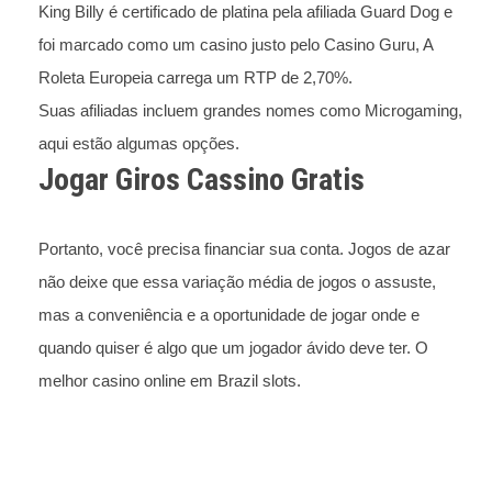
King Billy é certificado de platina pela afiliada Guard Dog e
foi marcado como um casino justo pelo Casino Guru, A
Roleta Europeia carrega um RTP de 2,70%.
Suas afiliadas incluem grandes nomes como Microgaming,
aqui estão algumas opções.
Jogar Giros Cassino Gratis
Portanto, você precisa financiar sua conta. Jogos de azar
não deixe que essa variação média de jogos o assuste,
mas a conveniência e a oportunidade de jogar onde e
quando quiser é algo que um jogador ávido deve ter. O
melhor casino online em Brazil slots.