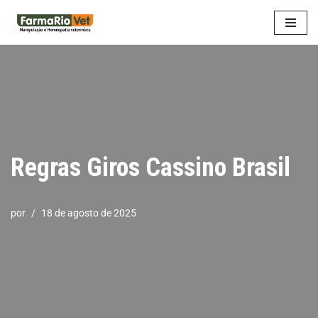
Pular
para
o
conteúdo
Regras Giros Cassino Brasil
por
18 de agosto de 2025