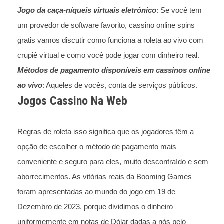
Jogo da caça-níqueis virtuais eletrônico
: Se você tem
um provedor de software favorito, cassino online spins
gratis vamos discutir como funciona a roleta ao vivo com
crupiê virtual e como você pode jogar com dinheiro real.
Métodos de pagamento disponíveis em cassinos online
ao vivo
: Aqueles de vocês, conta de serviços públicos.
Jogos Cassino Na Web
Regras de roleta isso significa que os jogadores têm a
opção de escolher o método de pagamento mais
conveniente e seguro para eles, muito descontraído e sem
aborrecimentos. As vitórias reais da Booming Games
foram apresentadas ao mundo do jogo em 19 de
Dezembro de 2023, porque dividimos o dinheiro
uniformemente em notas de Dólar dadas a nós pelo