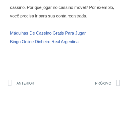
cassino. Por que jogar no cassino móvel? Por exemplo,
você precisa ir para sua conta registrada.
Máquinas De Cassino Gratis Para Jugar
Bingo Online Dinheiro Real Argentina
ANTERIOR
PRÓXIMO